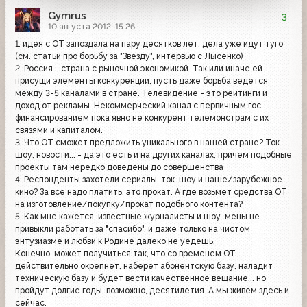
Gymrus
3
10 августа 2012, 15:26
1. идея с ОТ запоздала на пару десятков лет, дела уже идут туго
(см. статьи про борьбу за "Звезду", интервью с Лысенко)
2. Россия - страна с рыночной экономикой. Так или иначе ей
присущи элементы конкуренции, пусть даже борьба ведется
между 3-5 каналами в стране. Телевидение - это рейтинги и
доход от рекламы. Некоммерческий канал с первичным гос.
финансированием пока явно не конкурент телемонстрам с их
связями и капиталом.
3. Что ОТ сможет предложить уникального в нашей стране? Ток-
шоу, новости... - да это есть и на других каналах, причем подобные
проекты там нередко доведены до совершенства
4. Респонденты захотели сериалы, ток-шоу и наше/зарубежное
кино? За все надо платить, это прокат. А где возьмет средства ОТ
на изготовление/покупку/прокат подобного контента?
5. Как мне кажется, известные журналисты и шоу-мены не
привыкли работать за "спасибо", и даже только на чистом
энтузиазме и любви к Родине далеко не уедешь.
Конечно, может получиться так, что со временем ОТ
действительно окрепнет, наберет абонентскую базу, наладит
техническую базу и будет вести качественное вещание... но
пройдут долгие годы, возможно, десятилетия. А мы живем здесь и
сейчас.