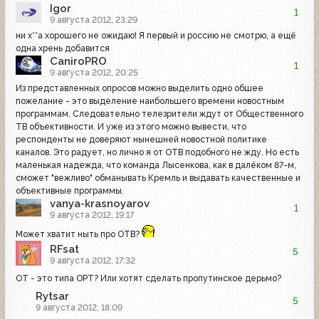
Igor
1
9 августа 2012, 23:29
ни х**а хорошего не ожидаю! Я первый и россию не смотрю, а ещё
одна хрень добавится
CaniroPRO
1
9 августа 2012, 20:25
Из представленных опросов можно выделить одно обшее
пожелание - это выделение наибольшего времени новостным
программам. Следовательно телезрители ждут от Общественного
ТВ объективности. И уже из этого можно вывести, что
респонденты не доверяют нынешней новостной политике
каналов. Это радует, но лично я от ОТВ подобного не жду. Но есть
маленькая надежда, что команда Лысенкова, как в далёком 87-м,
сможет "вежливо" обманывать Кремль и выдавать качественные и
объективные программы.
vanya-krasnoyarov
1
9 августа 2012, 19:17
Может хватит ныть про ОТВ?
RFsat
5
9 августа 2012, 17:32
ОТ - это типа ОРТ? Или хотят сделать пропутинское дерьмо?
Rytsar
5
9 августа 2012, 18:09