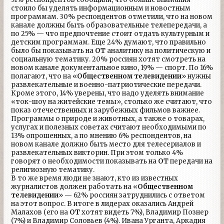
стоило бы уделять информационным и новостным
программам. 30% респондентов отметили, что на новом
канале должны быть образовательные телепередачи, а
по 25% — что предпочтение стоит отдать культурным и
детским программам. Еще 24% думают, что правильно
было бы показывать на
ОТ
аналитику на политическую и
социальную тематику. 20% россиян хотят смотреть на
новом канале документальное кино, 19% — спорт. По 16%
полагают, что на «
Общественном телевидении
» нужны
развлекательные и военно-патриотические передачи.
Кроме этого, 14% уверены, что надо уделять внимание
«ток-шоу на житейские темы», столько же считают, что
показ отечественных и зарубежных фильмов важнее.
Программы о природе и животных, а также о товарах,
услугах и полезных советах считают необходимыми по
13% опрошенных, а по мнению 6% респондентов, на
новом канале должно быть место для телесериалов и
развлекательных викторин. При этом только 4%
говорят о необходимости показывать на
ОТ
передачи на
религиозную тематику.
В то же время люди не знают, кто из известных
журналистов должен работать на «
Общественном
телевидении
» — 62% россиян затруднились с ответом
на этот вопрос. В итоге в лидерах оказались Андрей
Малахов (его на
ОТ
хотят видеть 7%), Владимир Познер
(7%) и Владимир Соловьев (4%). Ивана Урганта, Аркадия