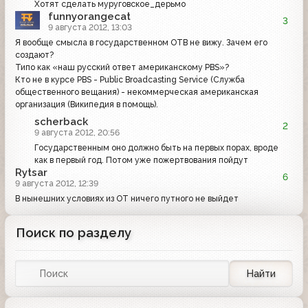
Хотят сделать муруговское_дерьмо
funnyorangecat
3
9 августа 2012, 13:03
Я вообще смысла в государственном ОТВ не вижу. Зачем его
создают?
Типо как «наш русский ответ американскому PBS»?
Кто не в курсе PBS - Public Broadcasting Service (Служба
общественного вещания) - некоммерческая американская
организация (Википедия в помощь).
scherback
2
9 августа 2012, 20:56
Государственным оно должно быть на первых порах, вроде
как в первый год. Потом уже пожертвования пойдут
Rytsar
6
9 августа 2012, 12:39
В нынешних условиях из ОТ ничего путного не выйдет
Поиск по разделу
Найти