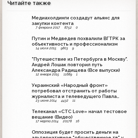
Читайте также
Медиахолдинги создадут альянс для
закупки контента
7 февраля 2017
8752
0
Путин и Медведев похвалили ВГТРК за
объективность и профессионализм
14 июля 2015
9803
9
"Путешествие из Петербурга в Москву".
Андрей Лошак повторил путь
Александра Радищева (Все выпуски)
12 января 2015
11689
1
Украинский «Народный фронт»
потребовал отстранить от работы
журналиста и телеведущего Павла
23 июня 2014
4432
11
Шеремета
Телеканал «СТС Love» начал тестовое
вещание (Видео)
17 марта 2014
20178
16
Оппозиция будет просить деньги на
альтернативное "общественное тв" у