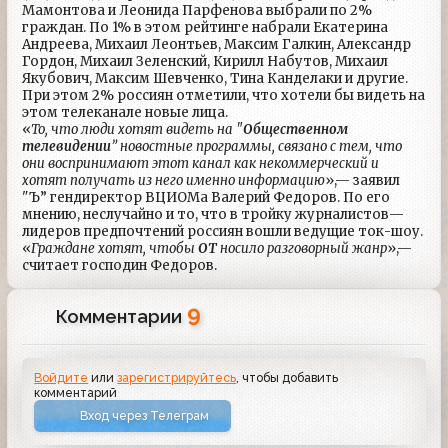
Мамонтова и Леонида Парфенова выбрали по 2%
граждан. По 1% в этом рейтинге набрали Екатерина
Андреева, Михаил Леонтьев, Максим Галкин, Александр
Гордон, Михаил Зеленский, Кирилл Набутов, Михаил
Якубович, Максим Шевченко, Тина Канделаки и другие.
При этом 2% россиян отметили, что хотели бы видеть на
этом телеканале новые лица.
«
То, что люди хотят видеть на "
Общественном
телевидении
” новостные программы, связано с тем, что
они воспринимают этот канал как некоммерческий и
хотят получать из него именно информацию
»,— заявил
"Ъ” гендиректор ВЦИОМа Валерий Федоров. По его
мнению, неслучайно и то, что в тройку журналистов—
лидеров предпочтений россиян вошли ведущие ток-шоу.
«
Граждане хотят, чтобы
ОТ
носило разговорный жанр
»,—
считает господин Федоров.
9
Комментарии
Войдите
или
зарегистрируйтесь
, чтобы добавить
комментарий
Вход через Телеграм