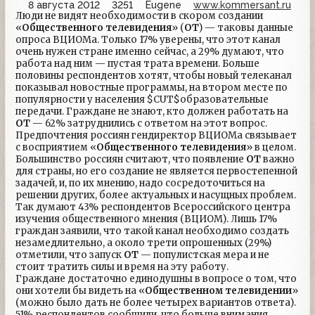
8 августа 2012
3251
Eugene
www.kommersant.ru
Люди не видят необходимости в скором создании
«
Общественного телевидения
» (
ОТ
) — таковы данные
опроса ВЦИОМа. Только 17% уверены, что этот канал
очень нужен стране именно сейчас, а 29% думают, что
работа над ним — пустая трата времени. Больше
половины респондентов хотят, чтобы новый телеканал
показывал новостные программы, на втором месте по
популярности у населения $CUT$образовательные
передачи. Граждане не знают, кто должен работать на
ОТ
— 62% затруднились с ответом на этот вопрос.
Предпочтения россиян гендиректор ВЦИОМа связывает
с восприятием «
Общественного телевидения
» в целом.
Большинство россиян считают, что появление
ОТ
важно
для страны, но его создание не является первостепенной
задачей, и, по их мнению, надо сосредоточиться на
решении других, более актуальных и насущных проблем.
Так думают 43% респондентов Всероссийского центра
изучения общественного мнения (ВЦИОМ). Лишь 17%
граждан заявили, что такой канал необходимо создать
незамедлительно, а около трети опрошенных (29%)
отметили, что запуск
ОТ
— популистская мера и не
стоит тратить силы и время на эту работу.
Граждане достаточно единодушны в вопросе о том, что
они хотели бы видеть на «
Общественном телевидении
»
(можно было дать не более четырех вариантов ответа).
51% респондентов сообщили, что больше внимания