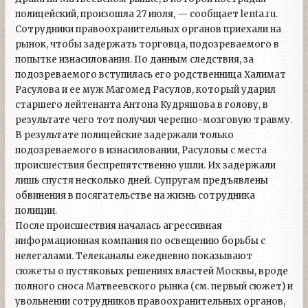
полицейский, произошла 27 июля, — сообщает lenta.ru.
Сотрудники правоохранительных органов приехали на
рынок, чтобы задержать торговца, подозреваемого в
попытке изнасилования. По данным следствия, за
подозреваемого вступилась его родственница Халимат
Расулова и ее муж Магомед Расулов, который ударил
старшего лейтенанта Антона Кудряшова в голову, в
результате чего тот получил черепно-мозговую травму.
В результате полицейские задержали только
подозреваемого в изнасиловании, Расуловы с места
происшествия беспрепятственно ушли. Их задержали
лишь спустя несколько дней. Супругам предъявлены
обвинения в посягательстве на жизнь сотрудника
полиции.
После происшествия началась агрессивная
информационная компания по освещению борьбы с
нелегалами. Телеканалы ежедневно показывают
сюжеты о пустяковых решениях властей Москвы, вроде
полного сноса Матвеевского рынка (см. первый сюжет) и
увольнении сотрудников правоохранительных органов,