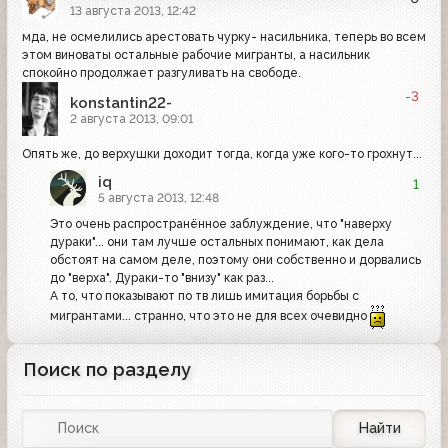
13 августа 2013, 12:42
мда, не осмелились арестовать чурку- насильника, теперь во всем
этом виноваты остальные рабочие мигранты, а насильник
спокойно продолжает разгуливать на свободе.
-3
konstantin22-
2 августа 2013, 09:01
Опять же, до верхушки доходит тогда, когда уже кого-то грохнут...
iq
1
5 августа 2013, 12:48
Это очень распространённое заблуждение, что "наверху
дураки"... они там лучше остальных понимают, как дела
обстоят на самом деле, поэтому они собственно и дорвались
до "верха". Дураки-то "внизу" как раз...
А то, что показывают по тв лишь имитация борьбы с
мигрантами... странно, что это не для всех очевидно
Поиск по разделу
Найти