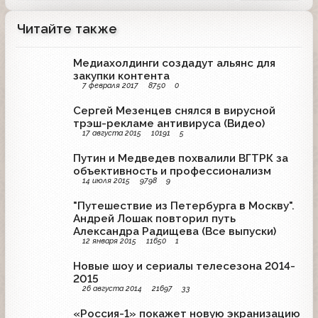
Читайте также
Медиахолдинги создадут альянс для
закупки контента
7 февраля 2017
8750
0
Сергей Мезенцев снялся в вирусной
трэш-рекламе антивируса (Видео)
17 августа 2015
10191
5
Путин и Медведев похвалили ВГТРК за
объективность и профессионализм
14 июля 2015
9798
9
"Путешествие из Петербурга в Москву".
Андрей Лошак повторил путь
Александра Радищева (Все выпуски)
12 января 2015
11650
1
Новые шоу и сериалы телесезона 2014-
2015
26 августа 2014
21697
33
«Россия-1» покажет новую экранизацию