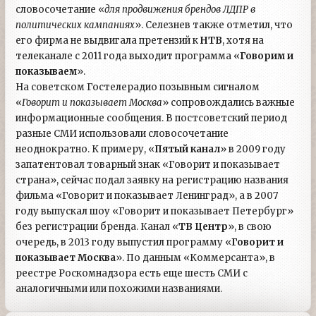
словосочетание «
для продвижения брендов ЛДПР в
политических кампаниях
». Селезнев также отметил, что
его фирма не выдвигала претензий к
НТВ
, хотя на
телеканале с 2011 года выходит программа «
Говорим и
показываем
».
На советском Гостелерадио позывным сигналом
«
Говорит и показывает Москва
» сопровождались важные
информационные сообщения. В постсоветский период
разные СМИ использовали словосочетание
неоднократно. К примеру, «
Пятый канал
» в 2009 году
запатентовал товарный знак «Говорит и показывает
страна», сейчас подал заявку на регистрацию названия
фильма «Говорит и показывает Ленинград», а в 2007
году выпускал шоу «Говорит и показывает Петербург»
без регистрации бренда. Канал «
ТВ Центр
», в свою
очередь, в 2013 году выпустил программу «
Говорит и
показывает Москва
». По данным «Коммерсанта», в
реестре Роскомнадзора есть еще шесть СМИ с
аналогичными или похожими названиями.