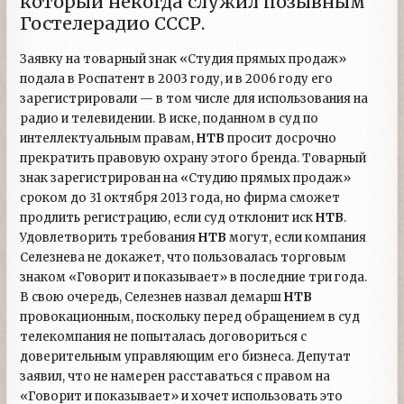
который некогда служил позывным
Гостелерадио СССР.
Заявку на товарный знак «Студия прямых продаж»
подала в Роспатент в 2003 году, и в 2006 году его
зарегистрировали — в том числе для использования на
радио и телевидении. В иске, поданном в суд по
интеллектуальным правам,
НТВ
просит досрочно
прекратить правовую охрану этого бренда. Товарный
знак зарегистрирован на «Студию прямых продаж»
сроком до 31 октября 2013 года, но фирма сможет
продлить регистрацию, если суд отклонит иск
НТВ
.
Удовлетворить требования
НТВ
могут, если компания
Селезнева не докажет, что пользовалась торговым
знаком «Говорит и показывает» в последние три года.
В свою очередь, Селезнев назвал демарш
НТВ
провокационным, поскольку перед обращением в суд
телекомпания не попыталась договориться с
доверительным управляющим его бизнеса. Депутат
заявил, что не намерен расставаться с правом на
«Говорит и показывает» и хочет использовать это