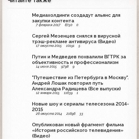
Читайте также
Медиахолдинги создадут альянс для
закупки контента
7 февраля 2017
8750
0
Сергей Мезенцев снялся в вирусной
трэш-рекламе антивируса (Видео)
17 августа 2015
10191
5
Путин и Медведев похвалили ВГТРК за
объективность и профессионализм
14 июля 2015
9798
9
"Путешествие из Петербурга в Москву".
Андрей Лошак повторил путь
Александра Радищева (Все выпуски)
12 января 2015
11639
1
Новые шоу и сериалы телесезона 2014-
2015
26 августа 2014
21696
33
Опубликован новый фрагмент фильма
«История российского телевидения»
(Видео)