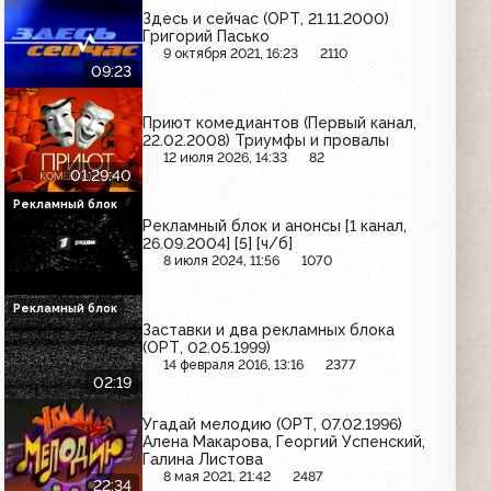
Здесь и сейчас (ОРТ, 21.11.2000)
Григорий Пасько
9 октября 2021, 16:23
2110
09:23
Приют комедиантов (Первый канал,
22.02.2008) Триумфы и провалы
12 июля 2026, 14:33
82
01:29:40
Рекламный блок
Рекламный блок и анонсы [1 канал,
26.09.2004] [5] [ч/б]
8 июля 2024, 11:56
1070
Рекламный блок
Заставки и два рекламных блока
(ОРТ, 02.05.1999)
14 февраля 2016, 13:16
2377
02:19
Угадай мелодию (ОРТ, 07.02.1996)
Алена Макарова, Георгий Успенский,
Галина Листова
8 мая 2021, 21:42
2487
22:34