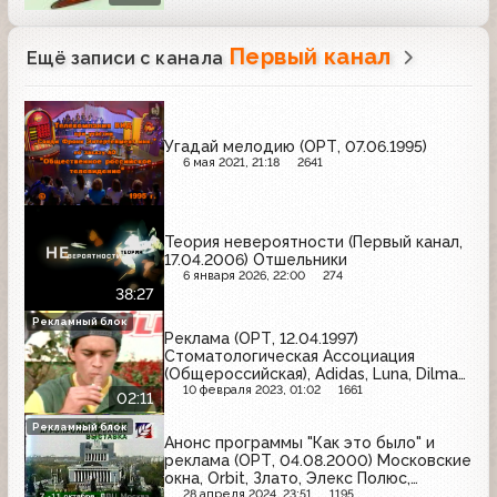
Первый канал
Ещё записи с канала
Угадай мелодию (ОРТ, 07.06.1995)
6 мая 2021, 21:18
2641
Теория невероятности (Первый канал,
17.04.2006) Отшельники
6 января 2026, 22:00
274
38:27
Рекламный блок
Реклама (ОРТ, 12.04.1997)
Стоматологическая Ассоциация
(Общероссийская), Adidas, Luna, Dilmah,
Samsung, Filodoro, LG
10 февраля 2023, 01:02
1661
02:11
Рекламный блок
Анонс программы "Как это было" и
реклама (ОРТ, 04.08.2000) Московские
окна, Orbit, Злато, Элекс Полюс,
Российская агропромышленная
28 апреля 2024, 23:51
1195