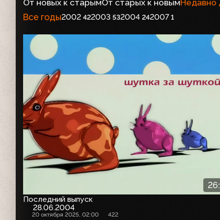
От новых к старым
От старых к новым
Недавно
Все годы
2002
2003
2004
2007
42
53
24
1
26
Последний выпуск
28.06.2004
20 октября 2025, 02:00
422