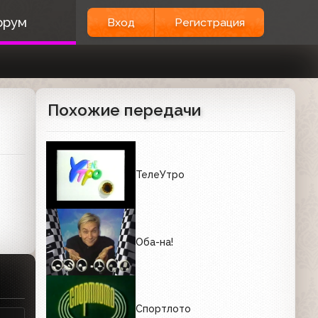
орум
Вход
Регистрация
Похожие передачи
ТелеУтро
Оба-на!
Спортлото