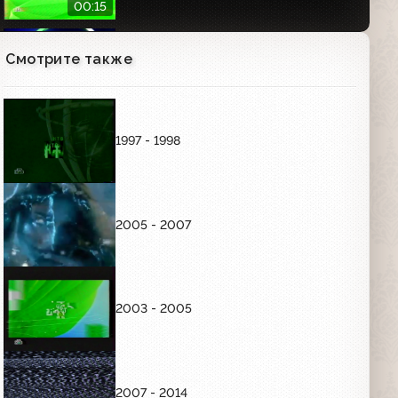
00:15
Смотрите также
Заставка "Это новое телевидение"
(НТВ, 2002)
00:05
1997 - 1998
Анонсы (НТВ, 15.02.2002) “Своя игра”,
“Квартирный вопрос”, “Утро”, “Дог-
шоу“
01:29
2005 - 2007
Анонс программы "Свобода слова"
(НТВ, 14.12.2001)
00:32
2003 - 2005
Анонс программы "Профессия -
репортёр" (НТВ, 23.02.2002)
00:52
2007 - 2014