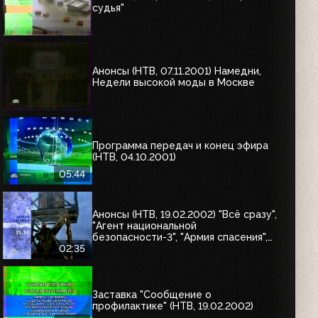
судья"
Анонсы (НТВ, 07.11.2001) Намедни,
Недели высокой моды в Москве
Программа передач и конец эфира
(НТВ, 04.10.2001)
05:44
Анонсы (НТВ, 19.02.2002) "Всё сразу",
"Агент национальной
безопасности-3", "Армия спасения",
"Каскадёры"
02:35
Заставка "Сообщение о
профилактике" (НТВ, 19.02.2002)