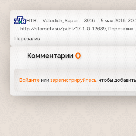
НТВ
Volodich_Super
3916
5 мая 2016, 20:
http://staroetv.su/publ/17-1-0-12689, Перезалив
Перезалив
0
Комментарии
Войдите
или
зарегистрируйтесь
, чтобы добавит