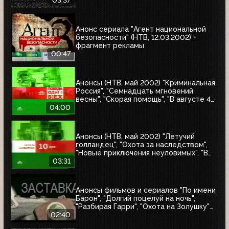
03:37
Анонс сериала "Агент национальной
безопасности" (НТВ, 12.03.2002) +
фрагмент рекламы
00:47
Анонсы (НТВ, май 2002) "Криминальная
Россия", "Семнадцать мгновений
весны", "Скорая помощь", "В августе 44-
го", "Летучий голландец", "Гордон"
04:00
Анонсы (НТВ, май 2002) "Летучий
голландец", "Охота за наследством",
"Новые приключения неуловимых", "В
смертельной опасности", "Снайпер"
03:31
Анонсы фильмов и сериалов "По имени
Барон", "Долгий поцелуй на ночь",
"Разбирая Гарри", "Охота на Золушку"
(НТВ, 06.2002)
02:40