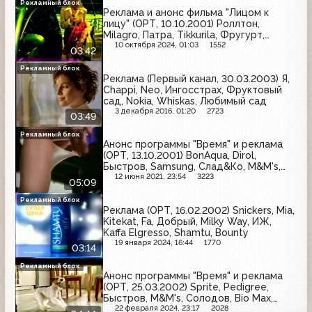
Рекламный блок
Реклама и анонс фильма "Лицом к
лицу" (ОРТ, 10.10.2001) Роллтон,
Milagro, Патра, Tikkurila, Фругурт,
Дарья, Bonduelle, LG, Real Records,
10 октября 2024, 01:03
1552
03:42
Aqua Minerale, Финальный кадр
Рекламный блок
Реклама (Первый канал, 30.03.2003) Я,
Chappi, Neo, Ингосстрах, Фруктовый
сад, Nokia, Whiskas, Любимый сад
3 декабря 2016, 01:20
2723
03:49
Рекламный блок
Анонс программы "Время" и реклама
(ОРТ, 13.10.2001) BonAqua, Dirol,
Быстров, Samsung, Слад&Ко, M&M's,
Баночное пиво, Ambassador, Wella,
12 июня 2021, 23:54
3223
05:09
Lumene, Sprite
Рекламный блок
Реклама (ОРТ, 16.02.2002) Snickers, Mia,
Kitekat, Fa, Добрый, Milky Way, ИЖ,
Kaffa Elgresso, Shamtu, Bounty
19 января 2024, 16:44
1770
03:14
Рекламный блок
Анонс программы "Время" и реклама
(ОРТ, 25.03.2002) Sprite, Pedigree,
Быстров, M&M's, Солодов, Bio Max,
Рондо, Texaco, Vitrum, Росно, Mars,
22 февраля 2024, 23:17
2028