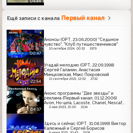
04:44
Orbit, Whiskas
Первый канал
Ещё записи с канала
Анонс
Анонсы (ОРТ, 23.06.2000) "Седьмое
чувство", "Клуб путешественников"
10 октября 2024, 00:32
1979
00:47
Угадай мелодию (ОРТ, 22.09.1998)
Сергей Галанин, Анастасия
Минцковская, Макс Покровский
11 сентября 2021, 12:52
2732
22:54
Рекламный блок
Анонс программы "Две звезды" и
реклама (Первый канал, 01.12.2006)
Avon, Но-шпа, Lacoste, Chanel, Nescafe,
Sorti, Арбат-Престиж, Вдохновение,
2 мая 2023, 21:00
2134
04:37
Твой дом, М.Видео, Спортмастер,
Чёрная карта, Московский комсомолец
Здесь и сейчас (ОРТ, 31.08.1999) Виктор
Калюжный и Сергей Борисов
6 июня 2021, 20:43
2108