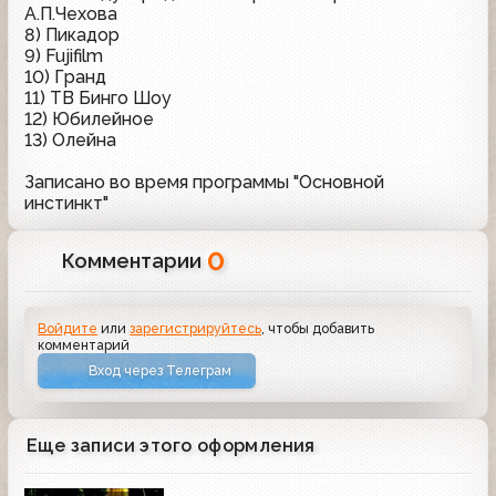
А.П.Чехова
8) Пикадор
9) Fujifilm
10) Гранд
11) ТВ Бинго Шоу
12) Юбилейное
13) Олейна
Записано во время программы "Основной
инстинкт"
0
Комментарии
Войдите
или
зарегистрируйтесь
, чтобы добавить
комментарий
Вход через Телеграм
Еще записи этого оформления