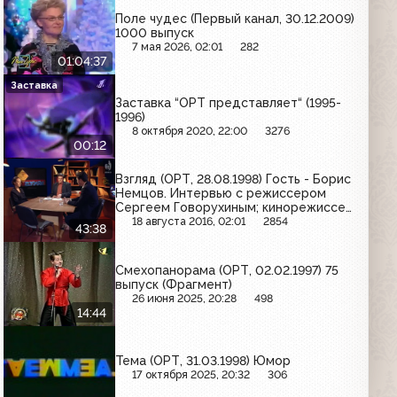
Поле чудес (Первый канал, 30.12.2009)
1000 выпуск
7 мая 2026, 02:01
282
01:04:37
Заставка
Заставка “ОРТ представляет“ (1995-
1996)
8 октября 2020, 22:00
3276
00:12
Взгляд (ОРТ, 28.08.1998) Гость - Борис
Немцов. Интервью с режиссером
Сергеем Говорухиным; кинорежиссер
Сергей Сельянов об экономических
18 августа 2016, 02:01
2854
43:38
проблемах в кино
Смехопанорама (ОРТ, 02.02.1997) 75
выпуск (Фрагмент)
26 июня 2025, 20:28
498
14:44
Тема (ОРТ, 31.03.1998) Юмор
17 октября 2025, 20:32
306