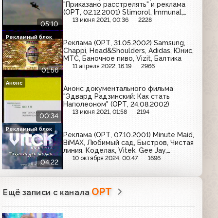
"Приказано расстрелять" и реклама
(ОРТ, 02.12.2001) Stimorol, Immunal,
Балтика, Любимый сад, Fervex,
13 июня 2021, 00:36
2228
05:10
Schauma, Майский чай, McDonald's,
Dental Academy, Клинское,
Рекламный блок
Реклама (ОРТ, 31.05.2002) Samsung,
Воздушный, Samsung, Garnier,
Chappi, Head&Shoulders, Adidas, Юнис,
Арсенальное
МТС, Баночное пиво, Vizit, Балтика
11 апреля 2022, 16:19
2966
01:56
Анонс
Анонс документального фильма
"Эдвард Радзинский: Как стать
Наполеоном" (ОРТ, 24.08.2002)
13 июня 2021, 01:58
2194
00:34
Рекламный блок
Реклама (ОРТ, 07.10.2001) Minute Maid,
BiMAX, Любимый сад, Быстров, Чистая
линия, Коделак, Vitek, Gee Jay,
MacCoffee, Гастал, Фругурт, Orbit,
10 октября 2024, 00:47
1696
04:22
Premiere
ОРТ
Ещё записи с канала