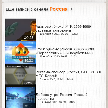
Россия
Ещё записи с канала
Адамово яблоко (РТР, 1996-1998)
Заставка программы
19 апреля 2021, 00:10
3283
00:23
Сто к одному (Россия, 08.06.2008)
«Перевозчики» — «Зарубежники»
15 ноября 2020, 19:42
3162
39:20
Рекламный блок
Реклама-спонсор (Россия, 04.05.2003)
МТС, Renault
5 июля 2015, 18:10
2048
00:16
Доброе утро, Россия! (Россия)
Горизонты
5 января 2021, 16:09
3125
01:55