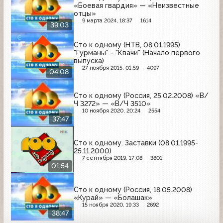
«Боевая гвардия» — «Неизвестные
отцы»
9 марта 2024, 18:37
1614
39:03
Сто к одному (НТВ, 08.01.1995)
"Гурманы" - "Квачи" (Начало первого
выпуска)
27 ноября 2015, 01:59
4097
04:08
Сто к одному (Россия, 25.02.2008) «В/
Ч 3272» — «В/Ч 3510»
10 ноября 2020, 20:24
2554
37:47
Сто к одному. Заставки (08.01.1995-
25.11.2000)
7 сентября 2019, 17:08
3801
01:54
Сто к одному (Россия, 18.05.2008)
«Курай» — «Болашак»
15 ноября 2020, 19:33
2692
38:47