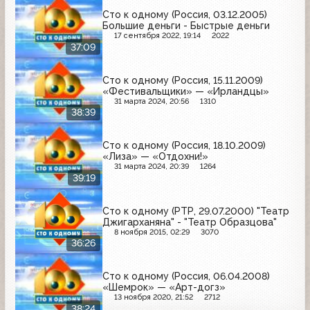
Сто к одному (Россия, 03.12.2005)
Большие деньги - Быстрые деньги
17 сентября 2022, 19:14
2022
37:09
Сто к одному (Россия, 15.11.2009)
«Фестивальщики» — «Ирландцы»
31 марта 2024, 20:56
1310
38:39
Сто к одному (Россия, 18.10.2009)
«Лиза» — «Отдохни!»
31 марта 2024, 20:39
1264
39:19
Сто к одному (РТР, 29.07.2000) "Театр
Джигарханяна" - "Театр Образцова"
8 ноября 2015, 02:29
3070
36:26
Сто к одному (Россия, 06.04.2008)
«Шемрок» — «Арт-догз»
13 ноября 2020, 21:52
2712
38:24