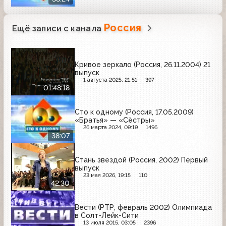
Россия
Ещё записи с канала
Кривое зеркало (Россия, 26.11.2004) 21
выпуск
1 августа 2025, 21:51
397
01:48:18
Сто к одному (Россия, 17.05.2009)
«Братья» — «Сёстры»
26 марта 2024, 09:19
1496
38:07
Стань звездой (Россия, 2002) Первый
выпуск
23 мая 2026, 19:15
110
42:30
Вести (РТР, февраль 2002) Олимпиада
в Солт-Лейк-Сити
13 июля 2015, 03:05
2396