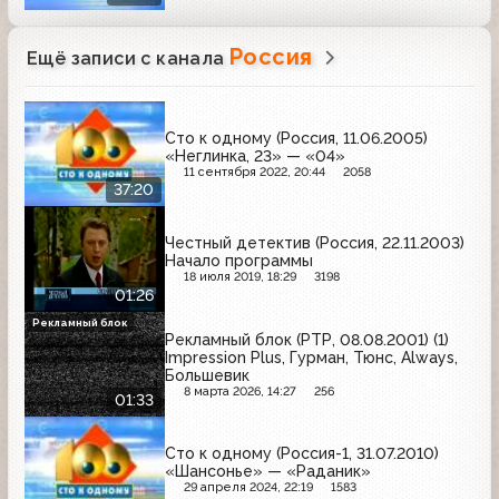
Россия
Ещё записи с канала
Сто к одному (Россия, 11.06.2005)
«Неглинка, 23» — «04»
11 сентября 2022, 20:44
2058
37:20
Честный детектив (Россия, 22.11.2003)
Начало программы
18 июля 2019, 18:29
3198
01:26
Рекламный блок
Рекламный блок (РТР, 08.08.2001) (1)
Impression Plus, Гурман, Тюнс, Always,
Большевик
8 марта 2026, 14:27
256
01:33
Сто к одному (Россия-1, 31.07.2010)
«Шансонье» — «Раданик»
29 апреля 2024, 22:19
1583