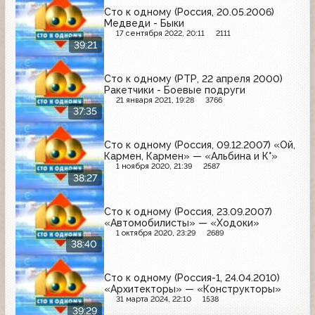
Сто к одному (Россия, 20.05.2006)
Медведи - Быки
17 сентября 2022, 20:11
2111
39:21
Сто к одному (РТР, 22 апреля 2000)
Ракетчики - Боевые подруги
21 января 2021, 19:28
3766
37:35
Сто к одному (Россия, 09.12.2007) «Ой,
Кармен, Кармен» — «Альбина и К°»
1 ноября 2020, 21:39
2587
38:27
Сто к одному (Россия, 23.09.2007)
«Автомобилисты» — «Ходоки»
1 октября 2020, 23:29
2689
38:40
Сто к одному (Россия-1, 24.04.2010)
«Архитекторы» — «Конструкторы»
31 марта 2024, 22:10
1538
39:29