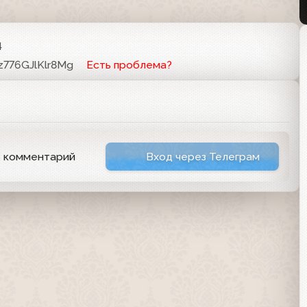
4
z776GJlKlr8Mg
Есть проблема?
ь комментарий
Вход через Телеграм