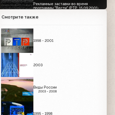
Рекламные заставки во время
программы "Вести" (РТР, 15.09.2001-
31.08.2002)
00:08
Смотрите также
ЗАСТАВКИ КАНАЛА
1998 - 2001
Заставка (РТР, 2001-2002)
00:04
2003
Заставка "РТР представляет"
(15.09.2001-31.08.2002)
00:05
Виды России
2003 - 2008
Заставка "Местное время" (РТР, 2001-
2002)
00:05
1995 - 1998