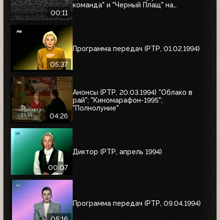
команда" и "Черный Плащ" на
следующее воскресенье
00:11
Программа передач (РТР, 01.02.1994)
05:37
Анонсы (РТР, 20.03.1994) "Облако в
рай"; "Киномарафон-1995";
"Полнолуние"
04:26
Диктор (РТР, апрель 1994)
00:07
Программа передач (РТР, 09.04.1994)
05:16