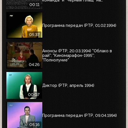
команда" и "Черный Плащ" на
следующее воскресенье
00:11
Программа передач (РТР, 01.02.1994)
05:37
Анонсы (РТР, 20.03.1994) "Облако в
рай"; "Киномарафон-1995";
"Полнолуние"
04:26
Диктор (РТР, апрель 1994)
00:07
Программа передач (РТР, 09.04.1994)
05:16