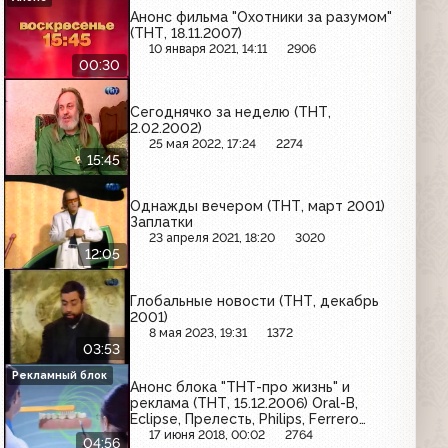
Анонс фильма "Охотники за разумом"
(ТНТ, 18.11.2007)
10 января 2021, 14:11
2906
00:30
Сегоднячко за неделю (ТНТ,
2.02.2002)
25 мая 2022, 17:24
2274
15:45
Однажды вечером (ТНТ, март 2001)
Заплатки
23 апреля 2021, 18:20
3020
12:05
Глобальные новости (ТНТ, декабрь
2001)
8 мая 2023, 19:31
1372
03:53
Рекламный блок
Анонс блока "ТНТ-про жизнь" и
реклама (ТНТ, 15.12.2006) Oral-B,
Eclipse, Прелесть, Philips, Ferrero
Rocher, Zewa, Puma
17 июня 2018, 00:02
2764
04:56