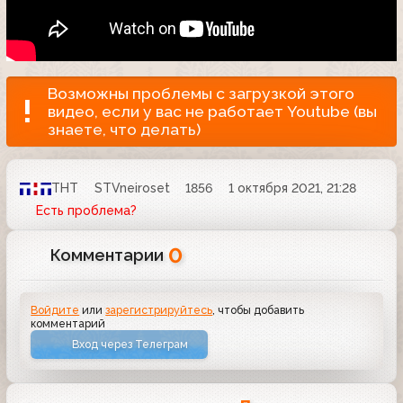
Возможны проблемы с загрузкой этого
видео, если у вас не работает Youtube (вы
знаете, что делать)
ТНТ
STVneiroset
1856
1 октября 2021, 21:28
Есть проблема?
0
Комментарии
Войдите
или
зарегистрируйтесь
, чтобы добавить
комментарий
Вход через Телеграм