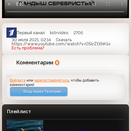
Первый канал
kstrvideo
2705
30 июля 2021, 02:14
Скачать
https://www.youtube.com/watch?v=OSlrZtXhK1o
Есть проблема?
0
Комментарии
Войдите
или
зарегистрируйтесь
, чтобы добавить
комментарий
Вход через Телеграм
Плейлист