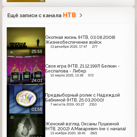
НТВ
Ещё записи с канала
Окопная жизнь (НТВ, 03.08.2008)
Жизнеобеспечение войск
13 декабря 2025, 17:47
277
25:55
Своя игра (НТВ, 21.12.1997) Белкин -
Беспалова - Либер
10 марта 2025, 13:38
572
24:01
Предвыборный ролик с Надеждой
Бабкиной (НТВ, 25.03.2000)
7 августа 2019, 00:27
2310
01:55
Женский взгляд Оксаны Пушкиной
(НТВ, 2002) А.Макаревич (не с начала)
13 ноября 2020, 18:45
2821