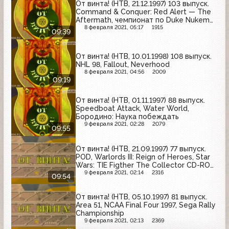
От винта! (НТВ, 21.12.1997) 103 выпуск.
Command & Conquer: Red Alert — The
Aftermath, чемпионат по Duke Nukem
3D, Scud: Industrial Evolution
8 февраля 2021, 05:17
1915
09:39
От винта! (НТВ, 10.01.1998) 108 выпуск.
NHL 98, Fallout, Neverhood
8 февраля 2021, 04:56
2009
09:19
От винта! (НТВ, 01.11.1997) 88 выпуск.
Speedboat Attack, Water World,
Бородино: Наука побеждать
9 февраля 2021, 02:28
2079
09:55
От винта! (НТВ, 21.09.1997) 77 выпуск.
POD, Warlords III: Reign of Heroes, Star
Wars: TIE Figther The Collector CD-ROM,
Star Wars: Rebel Assault 2
9 февраля 2021, 02:14
2316
09:54
От винта! (НТВ, 05.10.1997) 81 выпуск.
Area 51, NCAA Final Four 1997, Sega Rally
Championship
9 февраля 2021, 02:13
2369