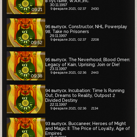
в пустыне, W.A.R.,Inc.
30.11.1997
9 февраля 2021, 02:37
2430
09:21
96 выпуск. Constructor, NHL Powerplay
98, Take no Prisoners
29.11.1997
9 февраля 2021, 02:37
2208
09:52
95 выпуск. The Neverhood, Blood Omen:
Legacy of Kain, Uprising: Join or Die!
23.11.1997
9 февраля 2021, 02:36
2443
09:38
94 выпуск. Incubation: Time Is Running
Out, Dreams to Reality, Outpost 2
Divided Destiny
22.11.1997
9 февраля 2021, 02:36
2134
93 выпуск. Buccaneer, Heroes of Might
and Magic II: The Price of Loyalty, Age of
Empires