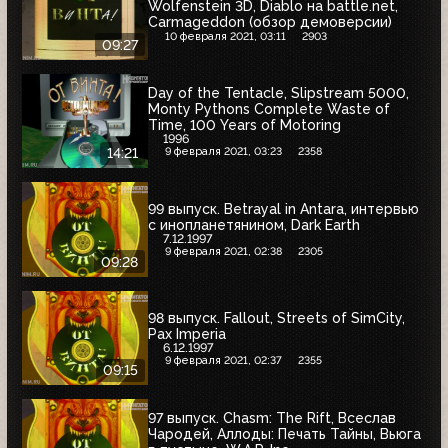
Wolfenstein 3D, Diablo на battle.net,
Carmageddon (обзор демоверсии)
10 февраля 2021, 03:11
2903
09:27
Day of the Tentacle, Slipstream 5000,
Monty Pythons Complete Waste of
Time, 100 Years of Motoring
1996
9 февраля 2021, 03:23
2358
14:21
99 выпуск. Betrayal in Antara, интервью
с инопланетянином, Dark Earth
7.12.1997
9 февраля 2021, 02:38
2305
09:28
98 выпуск. Fallout, Streets of SimCity,
Pax Imperia
6.12.1997
9 февраля 2021, 02:37
2355
09:15
97 выпуск. Chasm: The Rift, Всеслав
Чародей, Аллоды: Печать Тайны, Вьюга