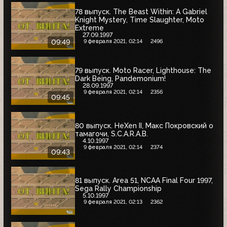
78 выпуск. The Beast Within: A Gabriel
Knight Mystery, Time Slaughter, Moto
Extreme
27.09.1997
9 февраля 2021, 02:14
2496
09:49
79 выпуск. Moto Racer, Lighthouse: The
Dark Being, Pandemonium!
28.09.1997
9 февраля 2021, 02:14
2356
09:45
80 выпуск. HeXen II, Макс Покровский о
тамагочи, S.C.A.R.A.B.
4.10.1997
9 февраля 2021, 02:14
2374
09:43
81 выпуск. Area 51, NCAA Final Four 1997,
Sega Rally Championship
5.10.1997
9 февраля 2021, 02:13
2362