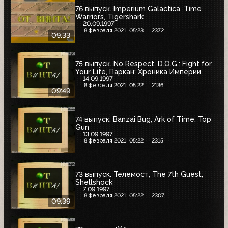
76 выпуск. Imperium Galactica, Time
Warriors, Tigershark
20.09.1997
8 февраля 2021, 05:23
2372
09:33
75 выпуск. No Respect, D.O.G.: Fight for
Your Life, Паркан: Хроника Империи
14.09.1997
8 февраля 2021, 05:22
2136
09:49
74 выпуск. Banzai Bug, Ark of Time, Top
Gun
13.09.1997
8 февраля 2021, 05:22
2315
73 выпуск. Телемост, The 7th Guest,
Shellshock
7.09.1997
8 февраля 2021, 05:22
2307
09:39