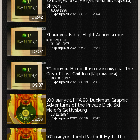
72 выпуск. 4X4, результаты викторины,
Shivers
6.09.1997
8 февраля 2021, 05:21
2394
09:42
71 выпуск. Fable, Flight Action, итоги
конкурса
31.08.1997
8 февраля 2021, 05:21
2331
10:07
70 выпуск. Hexen II, итоги конкурса, The
City of Lost Children [Игромания]
30.08.1997
8 февраля 2021, 05:19
2332
09:37
100 выпуск. FIFA 98, Duckman: Graphic
Adventures of the Private Dick, Sid
Meier's Gettysburg
13.12.1997
8 февраля 2021, 05:18
2543
09:59
101 выпуск. Tomb Raider II, Myth: The