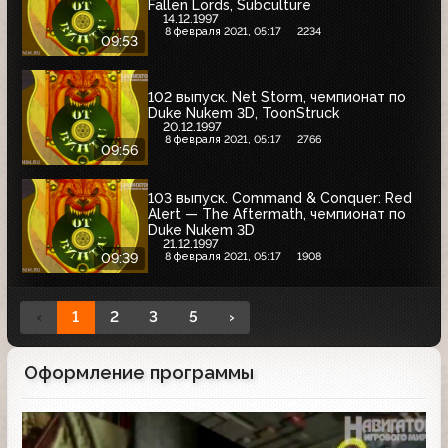
Fallen Lords, Subculture
14.12.1997
8 февраля 2021, 05:17
2234
09:53
102 выпуск. Net Storm, чемпионат по
Duke Nukem 3D, ToonStruck
20.12.1997
8 февраля 2021, 05:17
2766
09:56
103 выпуск. Command & Conquer: Red
Alert — The Aftermath, чемпионат по
Duke Nukem 3D
21.12.1997
8 февраля 2021, 05:17
1908
09:39
‹
1
2
3
5
›
Оформление программы