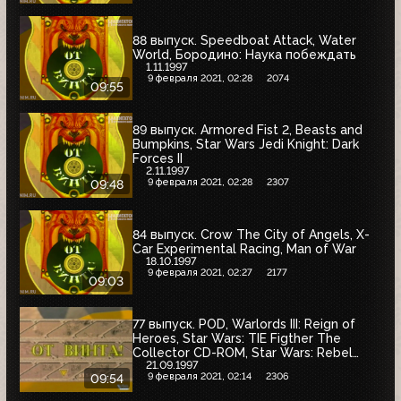
88 выпуск. Speedboat Attack, Water
World, Бородино: Наука побеждать
1.11.1997
9 февраля 2021, 02:28
2074
09:55
89 выпуск. Armored Fist 2, Beasts and
Bumpkins, Star Wars Jedi Knight: Dark
Forces II
2.11.1997
9 февраля 2021, 02:28
2307
09:48
84 выпуск. Crow The City of Angels, X-
Car Experimental Racing, Man of War
18.10.1997
9 февраля 2021, 02:27
2177
09:03
77 выпуск. POD, Warlords III: Reign of
Heroes, Star Wars: TIE Figther The
Collector CD-ROM, Star Wars: Rebel
21.09.1997
Assault 2
9 февраля 2021, 02:14
2306
09:54