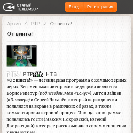
Вход
Регистрация
Архив
РТР
От винта!
От винта!
РТР
НТВ
«От винта!»
— легендарная программа о компьютерных
играх. Бессменными авторами и ведущими являются
Борис Репетур
(под псевдонимом «Бонус»)
, Антон Зайцев
(«Гамовер»)
и Сергей Чихачёв, который периодически
появлялся на экране в различных образах, а также
комментировал игровой процесс. Иногда в программе
появлялись гости (Максим Покровский, Евгений
Дворжецкий), которые рассказывали о своём отношении
к видеоиграм.