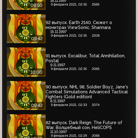
16.11.1997
9 февраля 2021, 02:35
2569
09:50
92 выпуск. Earth 2140, Сюжет о
монитрах ViewSonic, Shannara
15.11.1997
9 февраля 2021, 02:35
2208
09:42
91 выпуск. Excalibur, Total Annihilation,
Postal
9.11.1997
9 февраля 2021, 02:35
2065
10:00
90 выпуск. NHL 98, Soldier Boyz, Jane's
Combat Simulations Advanced Tactical
Fighters (Gold edition)
8.11.1997
9 февраля 2021, 02:33
2074
09:42
82 выпуск. Dark Reign: The Future of
War, Волшебный сон, HeliCOPS
11.10.1997
9 февраля 2021, 02:29
2066