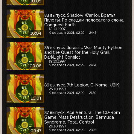
10:05
83 выпуск. Shadow Warrior, Братья
Пилоты: По следам полосатого слона,
Conquest Earth
12.10.1997
9 февраля 2021, 02:29
2443
10:04
85 выпуск. Jurassic War, Monty Python
and the Quest for the Holy Grail,
DarkLight Conflict
19.10.1997
9 февраля 2021, 02:29
2464
09:06
86 выпуск. 7th Legion, G-Nome, UBIK
25.10.1997
9 февраля 2021, 02:29
2130
10:01
87 выпуск. Ace Ventura: The CD-Rom
Game, Mass Destruction, Bermuda
Syndrome, Total Control
26.10.1997
9 февраля 2021, 02:29
2323
09:47