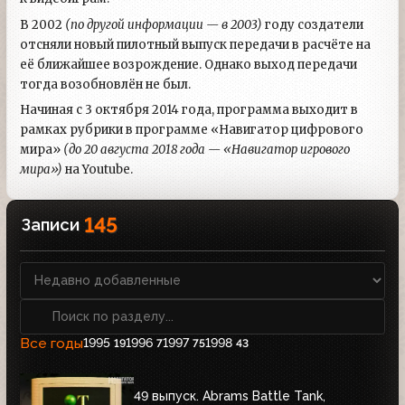
В 2002
(по другой информации — в 2003)
году создатели
отсняли новый пилотный выпуск передачи в расчёте на
её ближайшее возрождение. Однако выход передачи
тогда возобновлён не был.
Начиная с 3 октября 2014 года, программа выходит в
рамках рубрики в программе «Навигатор цифрового
мира»
(до 20 августа 2018 года — «Навигатор игрового
мира»)
на Youtube.
145
Записи
Все годы
1995
1996
1997
1998
19
7
75
43
49 выпуск. Abrams Battle Tank,