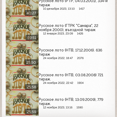
Русское лото (РТР, 04.03.2001), 334-й
тираж
10 декабря 2023, 13:10
1417
40:27
Русское лото (ГТРК "Самара", 22
ноября 2000), въездной тираж
12 января 2023, 23:09
1426
59:51
Русское лото (НТВ, 17.12.2006). 636
тираж
24 ноября 2022, 18:47
2076
25:50
Русское лото (НТВ, 03.08.2008) 721
тираж.
24 ноября 2022, 22:42
1904
25:58
Русское лото (НТВ, 13.09.2009), 779
тираж.
12 ноября 2023, 13:16
1590
25:59