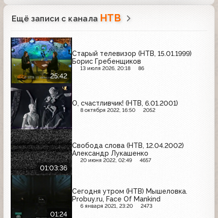
НТВ
Ещё записи с канала
Старый телевизор (НТВ, 15.01.1999)
Борис Гребенщиков
13 июля 2026, 20:18
86
25:42
О, счастливчик! (НТВ, 6.01.2001)
8 октября 2022, 16:50
2052
Свобода слова (НТВ, 12.04.2002)
Александр Лукашенко
20 июня 2022, 02:49
4657
01:03:36
Сегодня утром (НТВ) Мышеловка.
Probuy.ru, Face Of Mankind
6 января 2021, 23:20
2473
01:24