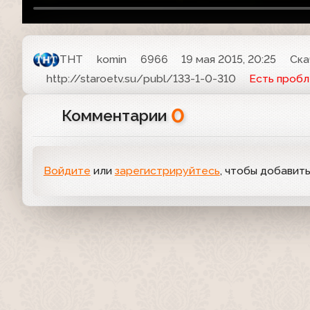
ТНТ
komin
6966
19 мая 2015, 20:25
Ска
http://staroetv.su/publ/133-1-0-310
Есть проб
0
Комментарии
Войдите
или
зарегистрируйтесь
, чтобы добавит