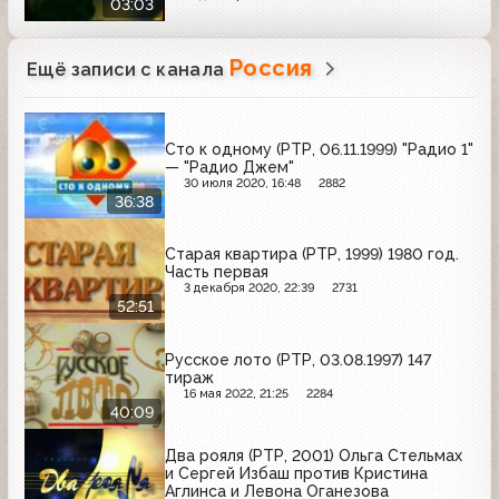
03:03
Россия
Ещё записи с канала
Сто к одному (РТР, 06.11.1999) "Радио 1"
— "Радио Джем"
30 июля 2020, 16:48
2882
36:38
Старая квартира (РТР, 1999) 1980 год.
Часть первая
3 декабря 2020, 22:39
2731
52:51
Русское лото (РТР, 03.08.1997) 147
тираж
16 мая 2022, 21:25
2284
40:09
Два рояля (РТР, 2001) Ольга Стельмах
и Сергей Избаш против Кристина
Аглинса и Левона Оганезова