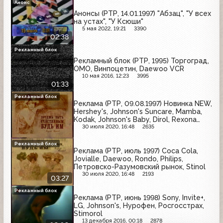
Анонс
Анонсы (РТР, 14.01.1997) "Абзац", "У всех
на устах", "У Ксюши"
5 мая 2022, 19:21
3390
02:38
Рекламный блок
Рекламный блок (РТР, 1995) Торгоград,
ОМО, Винпоцетин, Daewoo VCR
10 мая 2016, 12:23
3995
01:33
Рекламный блок
Реклама (РТР, 09.08.1997) Новинка NEW,
Hershey's, Johnson's Suncare, Mamba,
Kodak, Johnson's Baby, Dirol, Rexona
Sensive, Sunsilk
30 июля 2020, 16:48
2635
Рекламный блок
Реклама (РТР, июль 1997) Coca Cola,
Jovialle, Daewoo, Rondo, Philips,
Петровско-Разумовский рынок, Stinol
30 июля 2020, 16:48
2193
03:27
Рекламный блок
Реклама (РТР, июнь 1998) Sony, Invite+,
LG, Johnson's, Нурофен, Росгосстрах,
Stimorol
13 декабря 2016, 00:18
2878