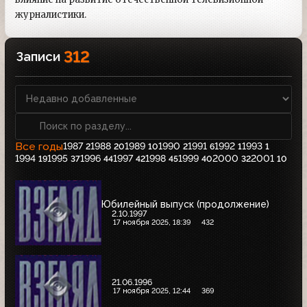
журналистики.
312
Записи
Все годы
1987
1988
1989
1990
1991
1992
1993
2
20
10
2
6
1
1
1994
1995
1996
1997
1998
1999
2000
2001
19
37
44
42
45
40
32
10
Юбилейный выпуск (продолжение)
2.10.1997
17 ноября 2025, 18:39
432
21.06.1996
17 ноября 2025, 12:44
369