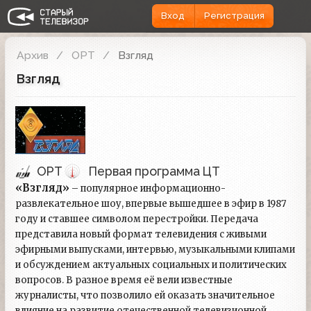
Вход
Регистрация
Архив
ОРТ
Взгляд
Взгляд
ОРТ
Первая программа ЦТ
«Взгляд»
– популярное информационно-
развлекательное шоу, впервые вышедшее в эфир в 1987
году и ставшее символом перестройки. Передача
представила новый формат телевидения с живыми
эфирными выпусками, интервью, музыкальными клипами
и обсуждением актуальных социальных и политических
вопросов. В разное время её вели известные
журналисты, что позволило ей оказать значительное
влияние на развитие отечественной телевизионной