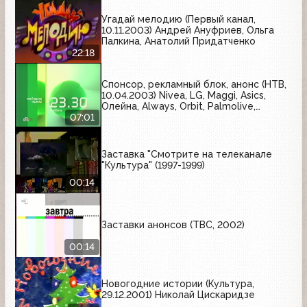
Угадай мелодию (Первый канал,
10.11.2003) Андрей Ануфриев, Ольга
Палкина, Анатолий Придатченко
22:18
Спонсор, рекламный блок, анонс (НТВ,
10.04.2003) Nivea, LG, Maggi, Asics,
Олейна, Always, Orbit, Palmolive,
Финалгель, Lay's, Dove, Nestlé, Rexona,
07:01
Кальций-Д3, Lipton, Алюминиевая
банка, BiMAX, Золотой слиток, LG,
Роллтон, Pantene
Заставка "Смотрите на телеканале
"Культура" (1997-1999)
00:14
Заставки анонсов (ТВС, 2002)
00:14
Новогодние истории (Культура,
29.12.2001) Николай Цискаридзе