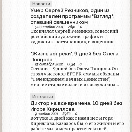
расследование и есть ли шанс раскрыть
Новости
убийство?
Умер Сергей Резников, один из
создателей программы "Взгляд",
ставший священником
5 сентября 2024
2691
0
Скончался Сергей Резников, советский
российский художник, график и
художник-постановщик, священник.
"Жизнь вопреки". 9 дней без Олега
Попцова
25 октября 2022
6635
0
Сегодня - 9 дней без Олега Попцова. Он
стоял у истоков ВГТРК, ему мы обязаны
"Телевидением Вечных Ценностей",
многие старые коллеги и сослуживцы
вспоминают его по-тёплому. Его памяти
посвящает материал агентство "РИА
Интервью
Новости".
Диктор на все времена. 10 дней без
Игоря Кириллова
9 ноября 2021
8982
0
Вот уже 10 дней как с нами нет Игоря
Кириллова. Казалось бы, о его жизни и его
работе мы знаем практически всё.