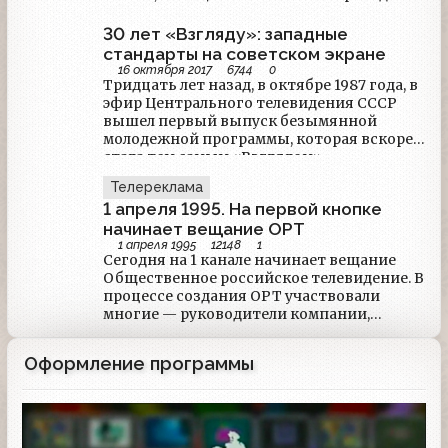
второй звёздный час. Немного таких
Национальной ассоциации
людей было. Вот такими словами он
телерадиовещателей Эдуард Сагалаев.
30 лет «Взгляду»: западные
завершал свои мемуары: «Я отыграл свой
"Умер мой близкий друг, соратник по
стандарты на советском экране
первый и, увы, уже второй тайм.
работе на телевидении, замечательный
16 октября 2017
6744
0
Верховный судья назначил
человек, яркий профессионал Анатолий
Тридцать лет назад, в октябре 1987 года, в
дополнительное время. Спасибо ему.
Григорьевич Лысенко.
эфир Центрального телевидения СССР
Будем играть до конца»
вышел первый выпуск безымянной
молодежной программы, которая вскоре
стала тем самым «Взглядом»,
популяризовала понятие ток-шоу и
Телереклама
сделала знаменитыми своих ведущих.
1 апреля 1995. На первой кнопке
начинает вещание ОРТ
1 апреля 1995
12148
1
Сегодня на 1 канале начинает вещание
Общественное российское телевидение. В
процессе создания ОРТ участвовали
многие — руководители компании,
Ассоциация независимых телекомпаний,
коммерческие и рекламные структуры,
Оформление программы
компания «Останкино» и государство.
После долгого периода многочисленных
обсуждений, парламентских дебатов и
различных слухов, зрители, наконец,
собственными глазами увидят, как