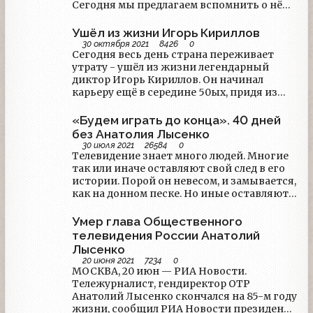
Сегодня мы предлагаем вспомнить о нём
через его прямую речь - мы собрали
интервью, данные Игорем Леонидовичем
Ушёл из жизни Игорь Кириллов
в разные годы.
30 октября 2021
8426
0
Сегодня весь день страна переживает
утрату - ушёл из жизни легендарный
диктор Игорь Кириллов. Он начинал
карьеру ещё в середине 50ых, придя из
театра, и оставался верен телевидению до
последних дней. Ему было 89 лет.
«Будем играть до конца». 40 дней
без Анатолия Лысенко
30 июля 2021
26584
0
​​​​​​​Телевидение знает много людей. Многие
так или иначе оставляют свой след в его
истории. Порой он невесом, и замывается,
как на донном песке. Но иные оставляют
его таким глубоким, что ещё долго
читается оставленная ими после себя
Умер глава Общественного
брешь. Одним из таких был Анатолий
телевидения России Анатолий
Лысенко. Он начинал карьеру ещё на
Лысенко
советском телевидении, свой первый
20 июня 2021
7234
0
звёздный час встретил в период
МОСКВА, 20 июн — РИА Новости.
Перестройки, стоял у истоков
Тележурналист, гендиректор ОТР
федерального и городского телевещания,
Анатолий Лысенко скончался на 85-м году
уже в преклонном возрасте встретил свой
жизни, сообщил РИА Новости президент