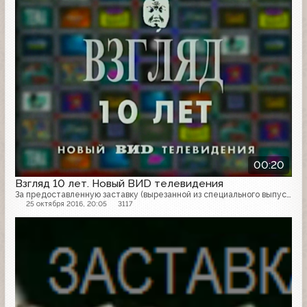
выглядит новое телевидение.
00:20
Взгляд 10 лет. Новый ВИD телевидения
За предоставленную заставку (вырезанной из специального выпуска программы "Звёздный час") огромное спасибо - Татьяне Галкиной, также Григорию Ющенко за поиск и помощь в нахождении.
25 октября 2016, 20:05
3117