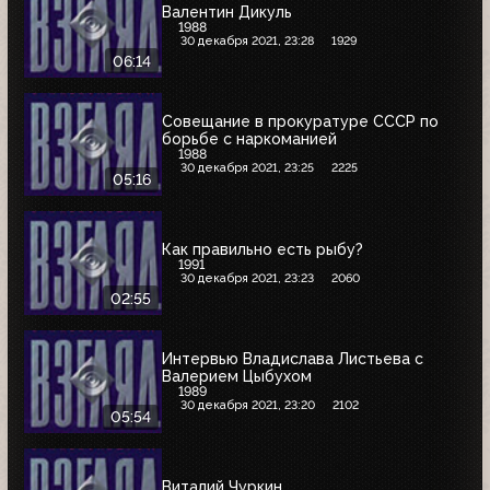
Валентин Дикуль
1988
30 декабря 2021, 23:28
1929
06:14
Совещание в прокуратуре СССР по
борьбе с наркоманией
1988
30 декабря 2021, 23:25
2225
05:16
Как правильно есть рыбу?
1991
30 декабря 2021, 23:23
2060
02:55
Интервью Владислава Листьева с
Валерием Цыбухом
1989
30 декабря 2021, 23:20
2102
05:54
Виталий Чуркин