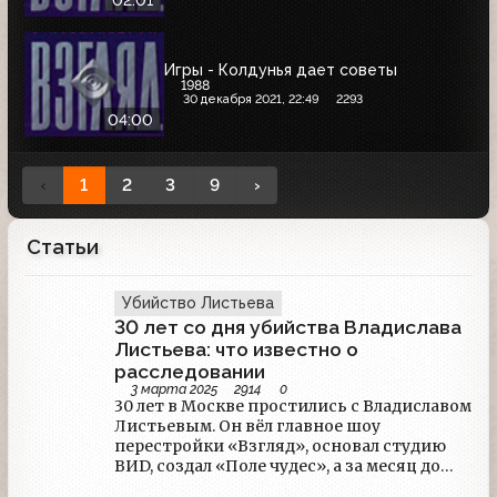
Игры - Колдунья дает советы
1988
30 декабря 2021, 22:49
2293
04:00
‹
1
2
3
9
›
Статьи
Убийство Листьева
30 лет со дня убийства Владислава
Листьева: что известно о
расследовании
3 марта 2025
2914
0
30 лет в Москве простились с Владиславом
Листьевым. Он вёл главное шоу
перестройки «Взгляд», основал студию
ВИD, создал «Поле чудес», а за месяц до
смерти возглавил ОРТ. Как шло