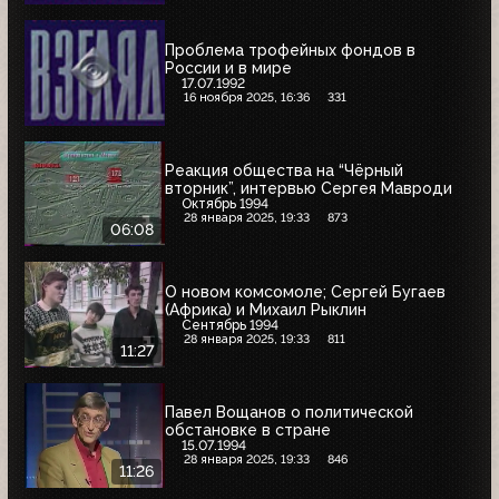
Проблема трофейных фондов в
России и в мире
17.07.1992
16 ноября 2025, 16:36
331
Реакция общества на “Чёрный
вторник”, интервью Сергея Мавроди
Октябрь 1994
28 января 2025, 19:33
873
06:08
О новом комсомоле; Сергей Бугаев
(Африка) и Михаил Рыклин
Сентябрь 1994
28 января 2025, 19:33
811
11:27
Павел Вощанов о политической
обстановке в стране
15.07.1994
28 января 2025, 19:33
846
11:26