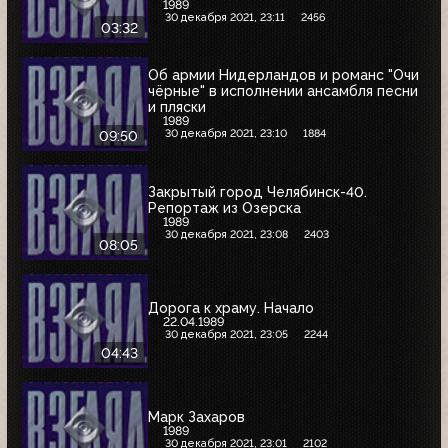
1989
30 декабря 2021, 23:11
2456
03:32
Об армии Нидерландов и романс "Очи
чёрные" в исполнении ансамбля песни
и пляски
1989
30 декабря 2021, 23:10
1884
09:50
Закрытый город Челябинск-40.
Репортаж из Озерска
1989
30 декабря 2021, 23:08
2403
08:05
Дорога к храму. Начало
22.04.1989
30 декабря 2021, 23:05
2244
04:43
Марк Захаров
1989
30 декабря 2021, 23:01
2102