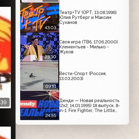
друзья, Жидкие обои,
Седьмое небо, Сбербанк
Театр+TV (ОРТ, 13.08.1996)
России, Дзержинец, Мировой
Юлия Рутберг и Максим
инструмент
Суханов
43:03
Своя игра (ТВ6, 17.06.2000)
Клементьев - Милько -
Жуков
23:30
Вести-Спорт (Россия,
13.03.2003)
09:51
Денди — Новая реальность
:39
(2х2, 14.01.1995) 18 выпуск. 8-
in-1: Fire Fighter, The Little
Mermaid, Side Pocket, Mega
24:55
Man X, Bugs Bunny in Rabbit
Rampage