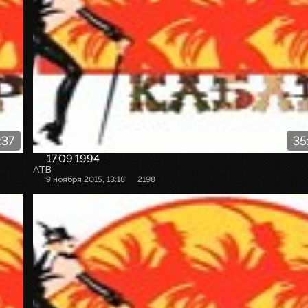
:37
35
17.09.1994
АТВ
9 ноября 2015, 13:18
2198