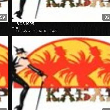
:59
39
8.08.1995
АТВ
11 ноября 2015, 14:56
2429