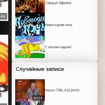
Сердце Африки
:44
Новогодняя ночь
С легким паром!
Случайные записи
Назло (ТВ6, 6.11.2001)
04:54