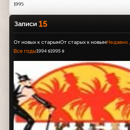
1995
15
Записи
От новых к старым
От старых к новым
Недавно
Все годы
1994
1995
6
9