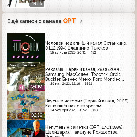
44:55
ОРТ
Ещё записи с канала
Человек недели (1-й канал Останкино,
01.12.1994) Владимир Пансков
15 августа 2025, 20:31
492
Рекламный блок
Реклама (Первый канал, 28.06.2006)
Samsung, MacCoffee, Толстяк, Orbit,
Buckler, Бизнес Меню, Ford Mondeo,
Старый мельник, Kama Euro, Siemens
25 мая 2020, 22:19
3392
04:10
Вкусные истории (Первый канал, 2005)
Каша пшённая с творогом
14 октября 2025, 20:52
370
02:59
Непутевые заметки (ОРТ, 17.01.1999)
Швейцария. Накануне Рождества.