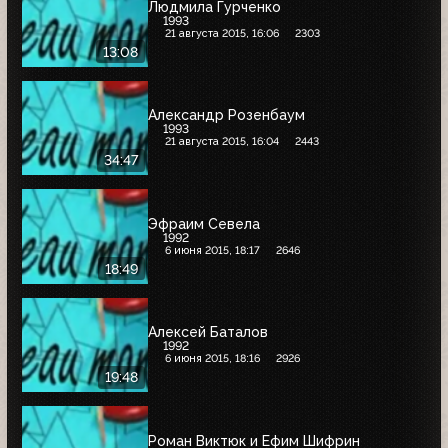
Людмила Гурченко
1993
21 августа 2015, 16:06
2303
13:08
Александр Розенбаум
1993
21 августа 2015, 16:04
2443
34:47
Эфраим Севела
1992
6 июня 2015, 18:17
2646
18:49
Алексей Баталов
1992
6 июня 2015, 18:16
2926
19:48
Роман Виктюк и Ефим Шифрин