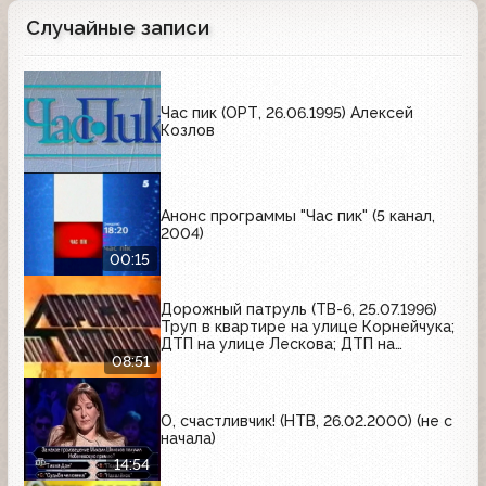
Случайные записи
Час пик (ОРТ, 26.06.1995) Алексей
Козлов
Анонс программы "Час пик" (5 канал,
2004)
00:15
Дорожный патруль (ТВ-6, 25.07.1996)
Труп в квартире на улице Корнейчука;
ДТП на улице Лескова; ДТП на
Можайском шоссе
08:51
О, счастливчик! (НТВ, 26.02.2000) (не с
начала)
14:54