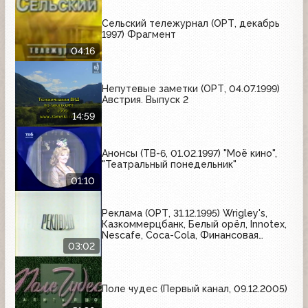
Сельский тележурнал (ОРТ, декабрь
1997) Фрагмент
04:16
Непутевые заметки (ОРТ, 04.07.1999)
Австрия. Выпуск 2
14:59
Анонсы (ТВ-6, 01.02.1997) "Моё кино",
"Театральный понедельник"
01:10
Реклама (ОРТ, 31.12.1995) Wrigley's,
Казкоммерцбанк, Белый орёл, Innotex,
Nescafe, Coca-Cola, Финансовая
инициатива
03:02
Поле чудес (Первый канал, 09.12.2005)