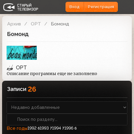
Вход
Регистрация
Архив
ОРТ
Бомонд
Бомонд
ОРТ
Описание программы еще не заполнено
26
Записи
Все годы
1992
1993
1994
1996
6
7
7
6