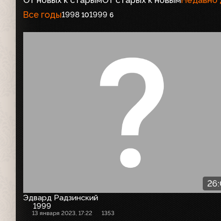
Все годы
1998
1999
10
6
26
Эдвард Радзинский
1999
13 января 2023, 17:22
1353