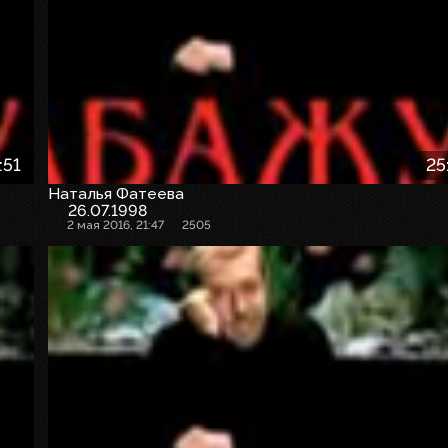
:51
25
Наталья Фатеева
26.07.1998
2 мая 2016, 21:47
2505