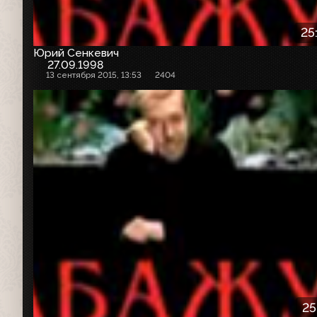
25
Юрий Сенкевич
27.09.1998
13 сентября 2015, 13:53
2404
25