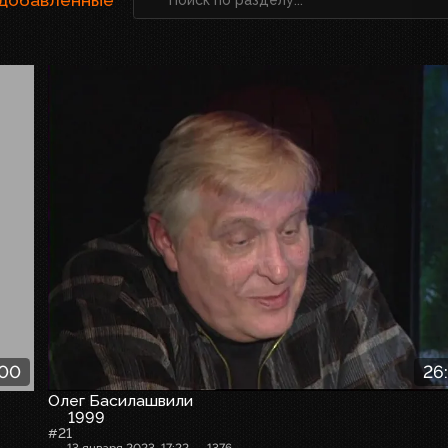
:00
26
Олег Басилашвили
1999
#21
13 января 2023, 17:22
1376