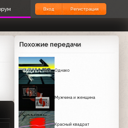
орум
Вход
Регистрация
Похожие передачи
Однако
Мужчина и женщина
Красный квадрат