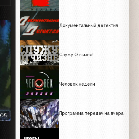
Документальный детектив
Служу Отчизне!
Человек недели
Программа передач на вчера
:05