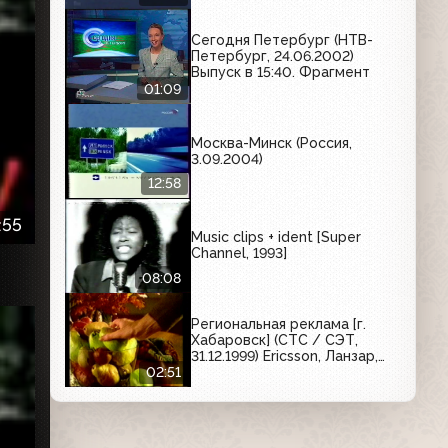
Сегодня Петербург (НТВ-
Петербург, 24.06.2002)
Выпуск в 15:40. Фрагмент
01:09
Москва-Минск (Россия,
3.09.2004)
12:58
:55
Music clips + ident [Super
Channel, 1993]
08:08
Региональная реклама [г.
Хабаровск] (СТС / СЭТ,
31.12.1999) Ericsson, Ланзар,
Atlas, Вояж, Deka, Sony,
02:51
Reebok, Пингвин, ООО
"Столица", Таёжный ключ,
ТеплоТерм