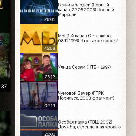
Гении и злодеи (Первый
канал, 22.05.2003) Попов и
Маркони
26:01
МЫ (1-й канал Останкино,
08.11.1993) Что такое совок?
45:58
Улица Сезам (НТВ, ~1997)
25:12
:37
Чумовой Вечер (ГТРК
Норильск, 2003 фрагмент)
02:19
Особая папка (ТВЦ, 2002)
Дружба, скрепленная кровью
26:01