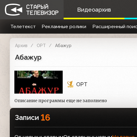
Видеоархив
Телетекст
Рекламные ролики
Расширенный поис
Архив
ОРТ
Абажур
Абажур
ОРТ
Описание программы еще не заполнено
16
Записи
От новых к старым
От старых к новым
Недавно