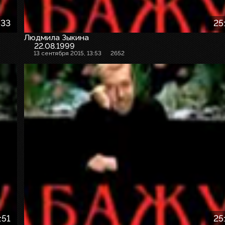
:33
25
Людмила Зыкина
22.08.1999
13 сентября 2015, 13:53
2652
:51
25