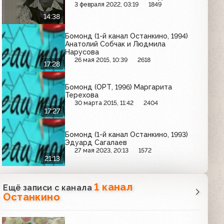
3 февраля 2022, 03:19
1849
14:38
Бомонд (1-й канал Останкино, 1994)
Анатолий Собчак и Людмила
Нарусова
26 мая 2015, 10:39
2618
17:28
Бомонд (ОРТ, 1996) Маргарита
Терехова
30 марта 2015, 11:42
2404
17:27
Бомонд (1-й канал Останкино, 1993)
Эдуард Сагалаев
27 мая 2023, 20:13
1572
21:13
1 канал
Ещё записи с канала
Останкино