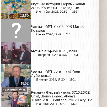
Вкусные истории (Первый канал,
2005) Конфеты шоколадные
14 октября 2025, 20:52
336
02:59
Час пик (ОРТ, 04.03.1997) Михаил
Поталов
2 июня 2026, 12:42
116
Музыка в эфире (ОРТ, 1996)
3 февраля 2022, 03:56
1803
Час пик (ОРТ, 22.10.1997) Яков
Дубенецкий
11 января 2024, 17:20
1301
18:52
Рекламный блок
Реклама (Первый канал, 07.10.2002)
Orbit, Blend-a-med, Always,
ТЭФИ-2002, Pantene Pro-V, Fairy, Tide,
Blendax
15 апреля 2024, 20:52
1373
03:19