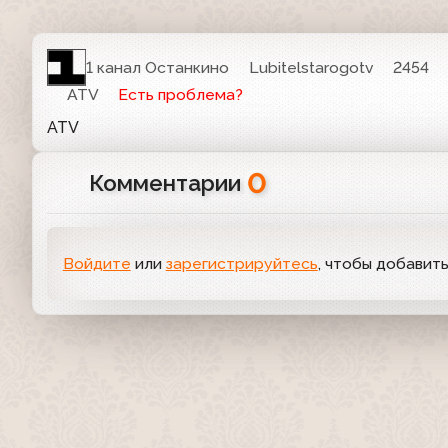
1 канал Останкино
Lubitelstarogotv
2454
ATV
Есть проблема?
ATV
0
Комментарии
Войдите
или
зарегистрируйтесь
, чтобы добавит