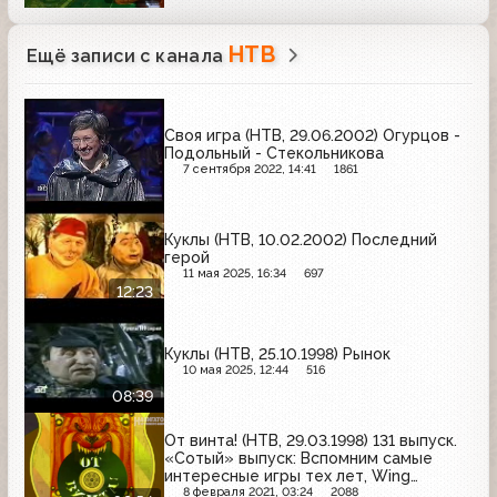
НТВ
Ещё записи с канала
Своя игра (НТВ, 29.06.2002) Огурцов -
Подольный - Стекольникова
7 сентября 2022, 14:41
1861
Куклы (НТВ, 10.02.2002) Последний
герой
11 мая 2025, 16:34
697
12:23
Куклы (НТВ, 25.10.1998) Рынок
10 мая 2025, 12:44
516
08:39
От винта! (НТВ, 29.03.1998) 131 выпуск.
«Сотый» выпуск: Вспомним самые
интересные игры тех лет, Wing
Commander: Prophecy
8 февраля 2021, 03:24
2088