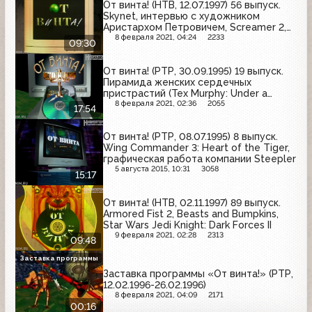
От винта! (НТВ, 12.07.1997) 56 выпуск.
Skynet, интервью с художником
Аристархом Петровичем, Screamer 2,
WWF in Your House, Syndicate Wars
8 февраля 2021, 04:24
2233
09:30
От винта! (РТР, 30.09.1995) 19 выпуск.
Пирамида женских сердечных
пристрастий (Tex Murphy: Under a
Killing Moon, Wing Commander 3: Heart
8 февраля 2021, 02:36
2055
17:54
of the Tiger, Rise of the Triad: Dark War),
Renegade: Battle for Jacob’s Star, Hi-
От винта! (РТР, 08.07.1995) 8 выпуск.
Octane, Tube
Wing Commander 3: Heart of the Tiger,
графическая работа компании Steepler
5 августа 2015, 10:31
3058
15:17
От винта! (НТВ, 02.11.1997) 89 выпуск.
Armored Fist 2, Beasts and Bumpkins,
Star Wars Jedi Knight: Dark Forces II
9 февраля 2021, 02:28
2313
09:48
Заставка программы
Заставка программы «От винта!» (РТР,
12.02.1996-26.02.1996)
8 февраля 2021, 04:09
2171
00:16