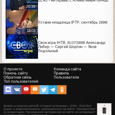
22:40 + интервью с А.Никитиным (ФМШ)
20:35
Устами младенца (РТР, сентябрь 1996)
12:01
Своя игра (НТВ, 31.07.1999) Александр
Либер — Сергей Шоргин — Яков
Подольный
О проекте
Команда сайта
Помочь сайту
Правила
Обратная связь
Пользователи
Топ пользователей
Дизайн и верстка сайта © «Старый телевизор»; 2008 - 2026 Все
аудио- и видеоматериалы, размещённые на сайте, принадлежат
их владельцам. Нахождение материалов на сайте не оспаривает