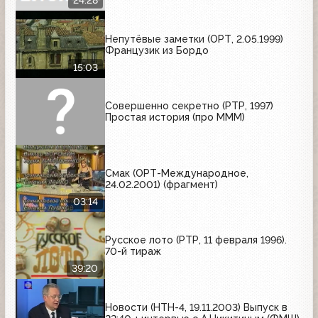
24:28
Непутёвые заметки (ОРТ, 2.05.1999)
Французик из Бордо
15:03
Совершенно секретно (РТР, 1997)
Простая история (про МММ)
Смак (ОРТ-Международное,
24.02.2001) (фрагмент)
03:14
Русское лото (РТР, 11 февраля 1996).
70-й тираж
39:20
Новости (НТН-4, 19.11.2003) Выпуск в