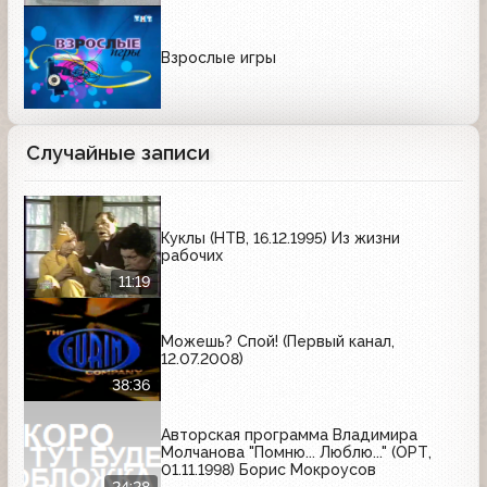
Взрослые игры
Случайные записи
Куклы (НТВ, 16.12.1995) Из жизни
рабочих
11:19
Можешь? Спой! (Первый канал,
12.07.2008)
38:36
Авторская программа Владимира
Молчанова "Помню... Люблю..." (ОРТ,
01.11.1998) Борис Мокроусов