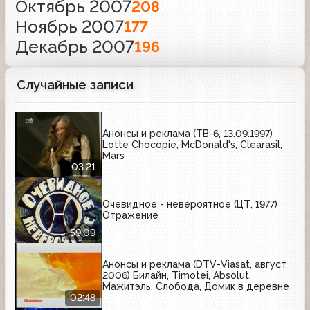
Октябрь 2007
208
Ноябрь 2007
177
Декабрь 2007
196
Случайные записи
Анонсы и реклама (ТВ-6, 13.09.1997)
Lotte Chocopie, McDonald's, Clearasil,
Mars
03:21
Очевидное - невероятное (ЦТ, 1977)
Отражение
59:09
Анонсы и реклама (DTV-Viasat, август
2006) Билайн, Timotei, Absolut,
Мажитэль, Слобода, Домик в деревне
02:48