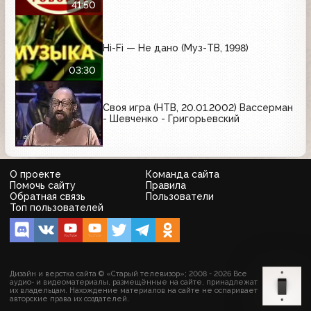
41:50
Hi-Fi — Не дано (Муз-ТВ, 1998)
03:30
Своя игра (НТВ, 20.01.2002) Вассерман
- Шевченко - Григорьевский
О проекте
Команда сайта
Помочь сайту
Правила
Обратная связь
Пользователи
Топ пользователей
Дизайн и верстка сайта © «Старый телевизор»; 2008 - 2026 Все
аудио- и видеоматериалы, размещённые на сайте, принадлежат
их владельцам. Нахождение материалов на сайте не оспаривает
авторские права их создателей.