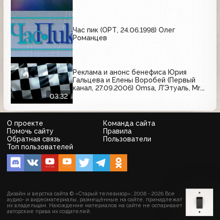
Час пик (ОРТ, 24.06.1998) Олег
Романцев
Реклама и анонс бенефиса Юрия
Гальцева и Елены Воробей (Первый
канал, 27.09.2006) Omsa, Л'Этуаль, Mr.
Ricco, Domestos, NRJ, Новые песни о
03:32
главном, Пятёрочка, Арбат-Престиж,
М.Видео, РБК daily, Рамстор, Ново-
Пассит
О проекте
Команда сайта
Помочь сайту
Правила
Обратная связь
Пользователи
Топ пользователей
Дизайн и верстка сайта © «Старый телевизор»; 2008 - 2026 Все
аудио- и видеоматериалы, размещённые на сайте, принадлежат
их владельцам. Нахождение материалов на сайте не оспаривает
авторские права их создателей.