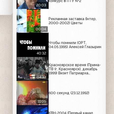
конкурс в ПТУ №2
20:03
Рекламная заставка (Iнтер,
2000-2002) Цветы
00:04
Чтобы помнили (ОРТ,
04.05.1995) Алексей Глазырин
40:32
Красноярское время (Прима-
ТВ (г. Красноярск), декабрь
1999) Визит Патриарха
Алексия II в Красноярске
04:33
600 секунд (23.12.1992)
11:05
КВН-2004 (Первый канал,