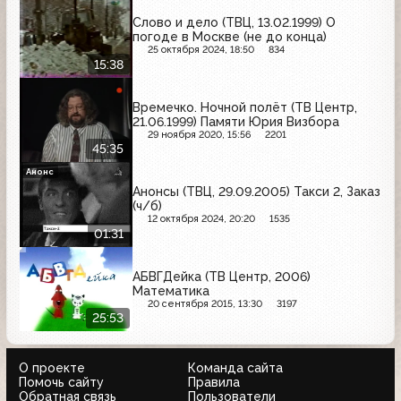
Слово и дело (ТВЦ, 13.02.1999) О
погоде в Москве (не до конца)
25 октября 2024, 18:50
834
15:38
Времечко. Ночной полёт (ТВ Центр,
21.06.1999) Памяти Юрия Визбора
29 ноября 2020, 15:56
2201
45:35
Анонс
Анонсы (ТВЦ, 29.09.2005) Такси 2, Заказ
(ч/б)
12 октября 2024, 20:20
1535
01:31
АБВГДейка (ТВ Центр, 2006)
Математика
20 сентября 2015, 13:30
3197
25:53
О проекте
Команда сайта
Помочь сайту
Правила
Обратная связь
Пользователи