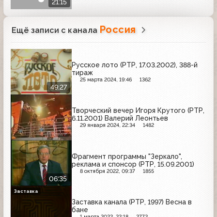
21:15
Россия
Ещё записи с канала
Русское лото (РТР, 17.03.2002), 388-й
тираж
25 марта 2024, 19:46
1362
49:27
Творческий вечер Игоря Крутого (РТР,
6.11.2001) Валерий Леонтьев
29 января 2024, 22:34
1482
Фрагмент программы "Зеркало",
реклама и спонсор (РТР, 15.09.2001)
8 октября 2022, 09:37
1855
06:35
Заставка
Заставка канала (РТР, 1997) Весна в
бане
1 марта 2022, 22:18
2772