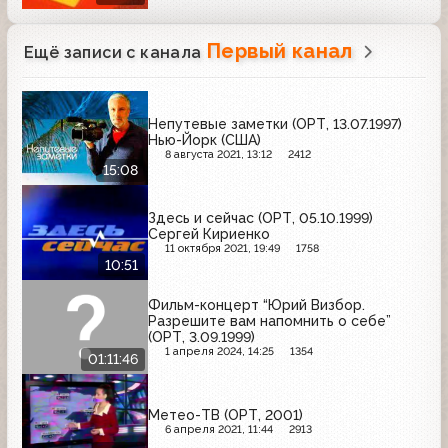
Первый канал
Ещё записи с канала
Непутевые заметки (ОРТ, 13.07.1997)
Нью-Йорк (США)
8 августа 2021, 13:12
2412
15:08
Здесь и сейчас (ОРТ, 05.10.1999)
Сергей Кириенко
11 октября 2021, 19:49
1758
10:51
Фильм-концерт “Юрий Визбор.
Разрешите вам напомнить о себе”
(ОРТ, 3.09.1999)
1 апреля 2024, 14:25
1354
01:11:46
Метео-ТВ (ОРТ, 2001)
6 апреля 2021, 11:44
2913