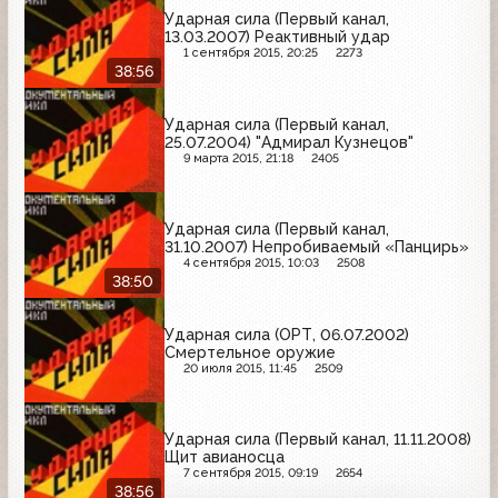
Ударная сила (Первый канал,
13.03.2007) Реактивный удар
1 сентября 2015, 20:25
2273
38:56
Ударная сила (Первый канал,
25.07.2004) "Адмирал Кузнецов"
9 марта 2015, 21:18
2405
Ударная сила (Первый канал,
31.10.2007) Непробиваемый «Панцирь»
4 сентября 2015, 10:03
2508
38:50
Ударная сила (ОРТ, 06.07.2002)
Смертельное оружие
20 июля 2015, 11:45
2509
Ударная сила (Первый канал, 11.11.2008)
Щит авианосца
7 сентября 2015, 09:19
2654
38:56