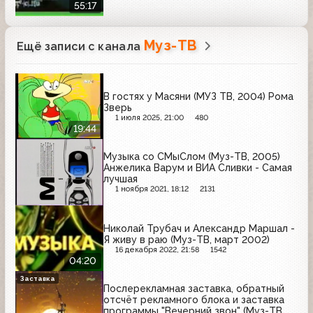
55:17
Муз-ТВ
Ещё записи с канала
В гостях у Масяни (МУЗ ТВ, 2004) Рома
Зверь
1 июля 2025, 21:00
480
19:44
Музыка со СМыСлом (Муз-ТВ, 2005)
Анжелика Варум и ВИА Сливки - Самая
лучшая
1 ноября 2021, 18:12
2131
Николай Трубач и Александр Маршал -
Я живу в раю (Муз-ТВ, март 2002)
16 декабря 2022, 21:58
1542
04:20
Заставка
Послерекламная заставка, обратный
отсчёт рекламного блока и заставка
программы "Вечерний звон" (Муз-ТВ,