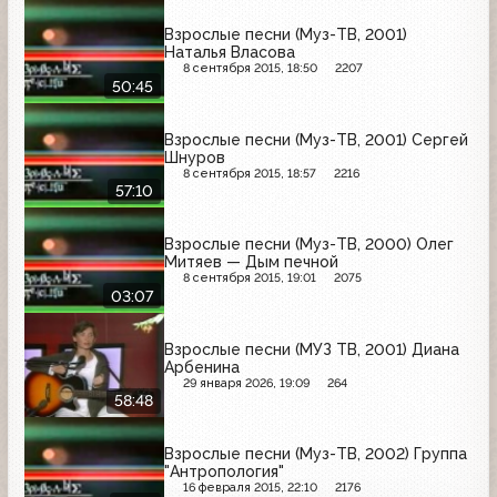
Взрослые песни (Муз-ТВ, 2001)
Наталья Власова
8 сентября 2015, 18:50
2207
50:45
Взрослые песни (Муз-ТВ, 2001) Сергей
Шнуров
8 сентября 2015, 18:57
2216
57:10
Взрослые песни (Муз-ТВ, 2000) Олег
Митяев — Дым печной
8 сентября 2015, 19:01
2075
03:07
Взрослые песни (МУЗ ТВ, 2001) Диана
Арбенина
29 января 2026, 19:09
264
58:48
Взрослые песни (Муз-ТВ, 2002) Группа
"Антропология"
16 февраля 2015, 22:10
2176