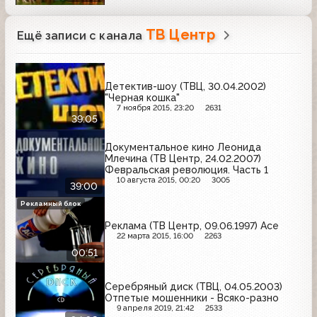
ТВ Центр
Ещё записи с канала
Детектив-шоу (ТВЦ, 30.04.2002)
"Черная кошка"
7 ноября 2015, 23:20
2631
39:05
Документальное кино Леонида
Млечина (ТВ Центр, 24.02.2007)
Февральская революция. Часть 1
10 августа 2015, 00:20
3005
39:00
Рекламный блок
Реклама (ТВ Центр, 09.06.1997) Ace
22 марта 2015, 16:00
2263
00:51
Серебряный диск (ТВЦ, 04.05.2003)
Отпетые мошенники - Всяко-разно
9 апреля 2019, 21:42
2533