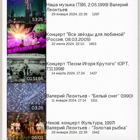
Наша музыка (ТВ6, 2.05.1999) Валерий
Леонтьев
29 января 2024, 22:39
1297
53:25
Концерт "Все звёзды для любимой"
(Россия, 08.03.2005)
22 июля 2024, 22:10
1853
Концерт “Песни Игоря Крутого” (ОРТ,
7.11.1998)
14 марта 2024, 17:24
1427
01:51:56
Валерий Леонтьев - “Белый снег” (1990)
11 января 2024, 17:14
1511
03:26
Неизв. концерт (Культура, 1997)
Валерий Леонтьев - “Золотая рыбка”
29 января 2024, 22:39
1642
06:01