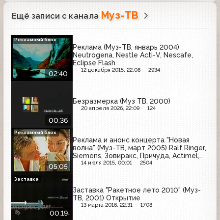
Муз-ТВ
Ещё записи с канала
Рекламный блок
Реклама (Муз-ТВ, январь 2004)
Neutrogena, Nestle Acti-V, Nescafe,
Eclipse Flash
12 декабря 2015, 22:08
2934
02:40
Безразмерка (Муз ТВ, 2000)
20 апреля 2026, 22:09
124
00:36
Рекламный блок
Реклама и анонс концерта "Новая
волна" (Муз-ТВ, март 2005) Ralf Ringer,
Siemens, Зовиракс, Причуда, Actimel,
Bonaqua Plus, Herbal Essences, Lay's
14 июля 2015, 00:01
2504
05:05
Заставка
Заставка "Ракетное лето 2010" (Муз-
ТВ, 2001) Открытие
13 марта 2016, 22:31
1708
00:19