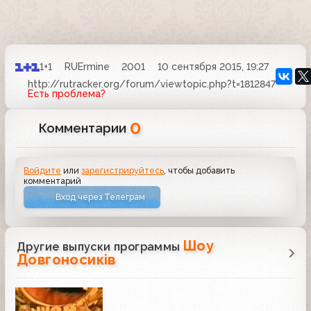
1+1
RUErmine
2001
10 сентября 2015, 19:27
http://rutracker.org/forum/viewtopic.php?t=1812847
Есть проблема?
0
Комментарии
Войдите
или
зарегистрируйтесь
, чтобы добавить
комментарий
Вход через Телеграм
Шоу
Другие выпуски программы
Довгоносиків