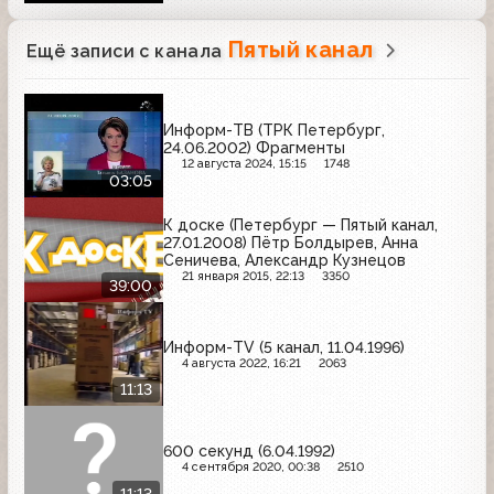
Пятый канал
Ещё записи с канала
Информ-ТВ (ТРК Петербург,
24.06.2002) Фрагменты
12 августа 2024, 15:15
1748
03:05
К доске (Петербург — Пятый канал,
27.01.2008) Пётр Болдырев, Анна
Сеничева, Александр Кузнецов
21 января 2015, 22:13
3350
39:00
Информ-TV (5 канал, 11.04.1996)
4 августа 2022, 16:21
2063
11:13
600 секунд (6.04.1992)
4 сентября 2020, 00:38
2510
11:13