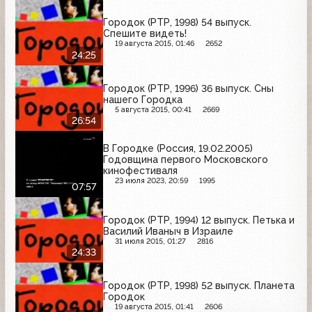
Городок (РТР, 1998) 54 выпуск.
Спешите видеть!
19 августа 2015, 01:46
2652
24:25
Городок (РТР, 1996) 36 выпуск. Сны
нашего Городка
5 августа 2015, 00:41
2669
26:54
В Городке (Россия, 19.02.2005)
Годовщина первого Московского
кинофестиваля
23 июля 2023, 20:59
1995
07:57
Городок (РТР, 1994) 12 выпуск. Петька и
Василий Иваныч в Израиле
31 июля 2015, 01:27
2816
24:33
Городок (РТР, 1998) 52 выпуск. Планета
Городок
19 августа 2015, 01:41
2606