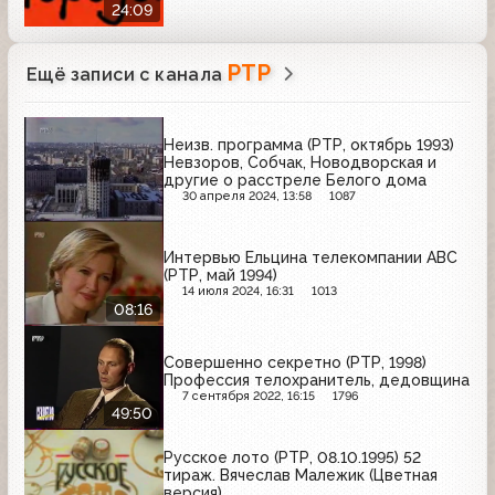
24:09
РТР
Ещё записи с канала
Неизв. программа (РТР, октябрь 1993)
Невзоров, Собчак, Новодворская и
другие о расстреле Белого дома
30 апреля 2024, 13:58
1087
Интервью Ельцина телекомпании ABC
(РТР, май 1994)
14 июля 2024, 16:31
1013
08:16
Совершенно секретно (РТР, 1998)
Профессия телохранитель, дедовщина
7 сентября 2022, 16:15
1796
49:50
Русское лото (РТР, 08.10.1995) 52
тираж. Вячеслав Малежик (Цветная
версия)