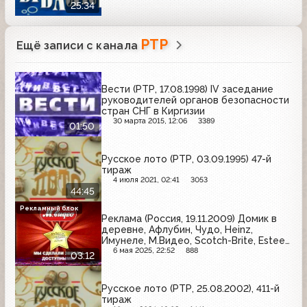
25:34
РТР
Ещё записи с канала
Вести (РТР, 17.08.1998) IV заседание
руководителей органов безопасности
стран СНГ в Киргизии
30 марта 2015, 12:06
3389
01:50
Русское лото (РТР, 03.09.1995) 47-й
тираж
4 июля 2021, 02:41
3053
44:45
Рекламный блок
Реклама (Россия, 19.11.2009) Домик в
деревне, Афлубин, Чудо, Heinz,
Имунеле, М.Видео, Scotch-Brite, Estee
Lauder, Газпромнефть
6 мая 2025, 22:52
888
03:12
Русское лото (РТР, 25.08.2002), 411-й
тираж