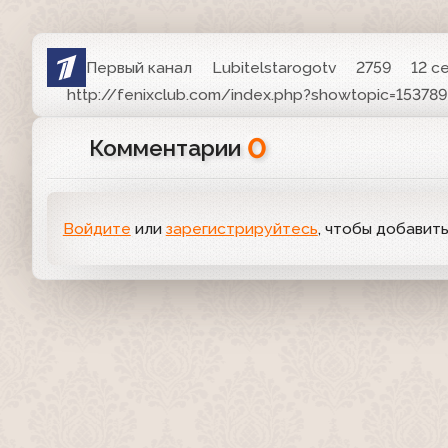
Первый канал
Lubitelstarogotv
2759
12 с
http://fenixclub.com/index.php?showtopic=153789
0
Комментарии
Войдите
или
зарегистрируйтесь
, чтобы добавит