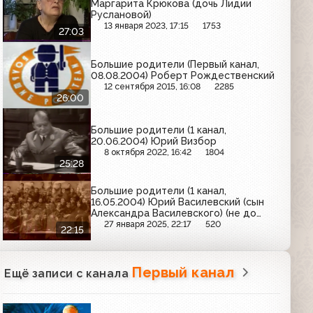
Маргарита Крюкова (дочь Лидии
Руслановой)
13 января 2023, 17:15
1753
27:03
Большие родители (Первый канал,
08.08.2004) Роберт Рождественский
12 сентября 2015, 16:08
2285
26:00
Большие родители (1 канал,
20.06.2004) Юрий Визбор
8 октября 2022, 16:42
1804
25:28
Большие родители (1 канал,
16.05.2004) Юрий Василевский (сын
Александра Василевского) (не до
конца)
27 января 2025, 22:17
520
22:15
Первый канал
Ещё записи с канала