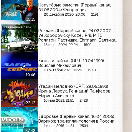
Непутёвые заметки (Первый канал,
01.08.2004) Флоренция
20 декабря 2020, 20:06
2191
15:15
Рекламный блок
Реклама (Первый канал, 24.03.2007)
Velkopopovicky Kozel, Pril, МТС,
Роллтон, Растишка, Ehrmann, Балтика,
Билайн, Losk, Nestle for men
18 июня 2024, 22:24
1599
04:00
Здесь и сейчас (ОРТ, 19.04.1999)
Воислав Михаилович
10 октября 2021, 16:26
1970
19:46
Угадай мелодию (ОРТ, 29.05.1996)
Ирина Лаврук, Геннадий Панферов,
Марина Аличенко
16 мая 2021, 21:51
2428
23:13
Здоровье (Первый канал, 16.04.2005)
Варикоз; трансплантология в России
1 июля 2015, 14:31
2534
37:43