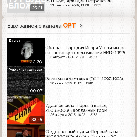
15.11.1998) Аркадий Островский
13 сентября 2015, 13:08
2761
25:21
ОРТ
Ещё записи с канала
Другое
Оба-на! - Пародия Игоря Угольникова
на заставку телекомпании ВИD (1992)
6 августа 2020, 21:58
3490
00:20
Рекламная заставка
Рекламная заставка (ОРТ, 1997-1998)
10 июля 2015, 11:12
2912
00:07
Ударная сила (Первый канал,
21.06.2006) Заоблачный гром
26 августа 2015, 18:28
2178
38:45
Федеральный судья (Первый канал,
16.08.2005) "Баба Эра" (статья 30