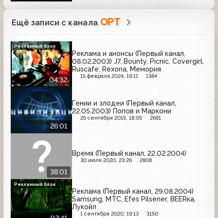
ОРТ
Ещё записи с канала
Рекламный блок
Реклама и анонсы (Первый канал,
08.02.2003) J7, Bounty, Picnic, Covergirl,
Ruscafe, Rexona, Мемория
15 февраля 2024, 19:11
1384
04:32
Гении и злодеи (Первый канал,
22.05.2003) Попов и Маркони
25 сентября 2015, 18:05
2681
26:01
Время (Первый канал, 22.02.2004)
30 июля 2020, 23:26
2808
38:01
Рекламный блок
Реклама (Первый канал, 29.08.2004)
Samsung, МТС, Efes Pilsener, BEERка,
Лукойл
1 сентября 2020, 19:13
3150
02:41