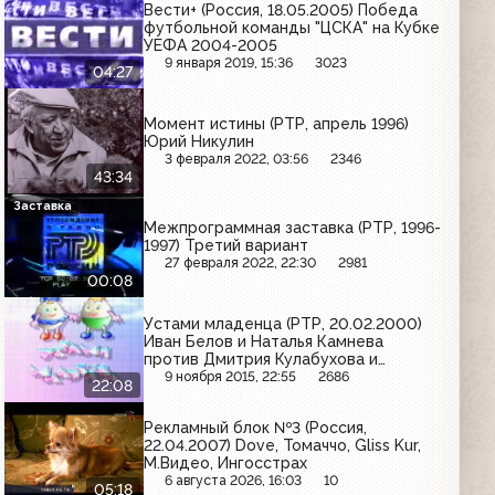
Вести+ (Россия, 18.05.2005) Победа
футбольной команды "ЦСКА" на Кубке
УЕФА 2004-2005
9 января 2019, 15:36
3023
04:27
Момент истины (РТР, апрель 1996)
Юрий Никулин
3 февраля 2022, 03:56
2346
43:34
Заставка
Межпрограммная заставка (РТР, 1996-
1997) Третий вариант
27 февраля 2022, 22:30
2981
00:08
Устами младенца (РТР, 20.02.2000)
Иван Белов и Наталья Камнева
против Дмитрия Кулабухова и
Екатерины Кадышевой
9 ноября 2015, 22:55
2686
22:08
Рекламный блок №3 (Россия,
22.04.2007) Dove, Томаччо, Gliss Kur,
М.Видео, Ингосстрах
6 августа 2026, 16:03
10
05:18