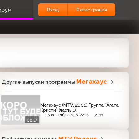
орум
Вход
Регистрация
Мегахаус
Другие выпуски программы
Мегахаус (MTV, 2005) Группа "Агата
Кристи" (часть 1)
15 сентября 2015, 22:15
2166
08:17
MTV Россия