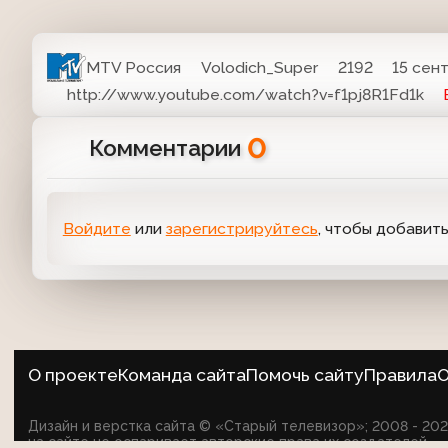
MTV Россия
Volodich_Super
2192
15 сент
http://www.youtube.com/watch?v=f1pj8R1Fd1k
0
Комментарии
Войдите
или
зарегистрируйтесь
, чтобы добавит
О проекте
Команда сайта
Помочь сайту
Правила
О
Дизайн и верстка сайта © «Старый телевизор»; 2008 - 2
на сайте не оспаривает авторские права их создателей.