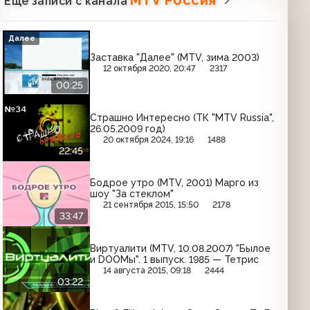
Ещё записи с канала
Далее
Заставка "Далее" (MTV, зима 2003)
12 октября 2020, 20:47
2317
00:25
Страшно Интересно (ТК "MTV Russia",
26.05.2009 год)
20 октября 2024, 19:16
1488
22:45
Бодрое утро (MTV, 2001) Марго из
шоу "За стеклом"
21 сентября 2015, 15:50
2178
33:47
Виртуалити (MTV, 10.08.2007) "Былое
и DOOМы". 1 выпуск. 1985 — Тетрис
14 августа 2015, 09:18
2444
03:22