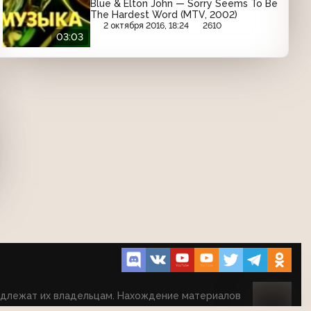
Blue & Elton John — Sorry Seems To Be
The Hardest Word (MTV, 2002)
2 октября 2016, 18:24
2610
03:03
надлежат их владельцам. Нахождение материалов